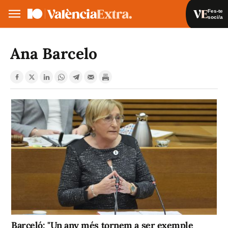
Fes-te
soci/a
Fes-te soci/a
Iniciar sessió
Ana Barcelo
VA
ES
Barceló: "Un any més tornem a ser exemple