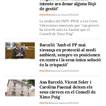
intente ara donar alguna lliçó
de gestió"
POLÍTICA
València Extra
11/06/2022
La sindica del PSPV-PSOE a Les Corts
Valencianes assenyala que "cap govern
ha invertit més en Sanitat que el
Consell de Ximo Puig"
Barceló: "Amb el PP mai
s'avança en protecció al medi
ambient, sempre es posicionen
en contra i la seua única solució
és la crispació"
POLÍTICA
València Extra
05/06/2022
Ana Barceló, Vicent Soler i
Carolina Pascual deixen els
seus càrrecs en el Consell de
Ximo Puig
POLÍTICA
Ramón Martín
13/05/2022