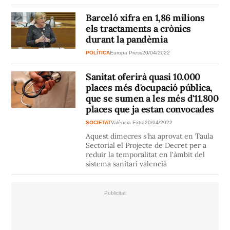
Barceló xifra en 1,86 milions
els tractaments a crònics
durant la pandèmia
POLÍTICA
Europa Press
20/04/2022
Sanitat oferirà quasi 10.000
places més d'ocupació pública,
que se sumen a les més d'11.800
places que ja estan convocades
SOCIETAT
València Extra
20/04/2022
Aquest dimecres s'ha aprovat en Taula
Sectorial el Projecte de Decret per a
reduir la temporalitat en l'àmbit del
sistema sanitari valencià