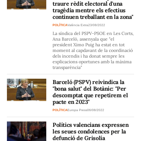
traure rèdit electoral d'una
tragèdia mentre els efectius
continuen treballant en la zona"
POLÍTICA
València Extra
23/08/2022
La síndica del PSPV-PSOE en Les Corts,
Ana Barceló, assenyala que "el
president Ximo Puig ha estat en tot
moment al capdavant de la coordinació
dels incendis i ha donat sempre les
explicacions oportunes amb la màxima
transparència"
Barceló (PSPV) reivindica la
"bona salut" del Botànic: "Per
descomptat que repetirem el
pacte en 2023"
POLÍTICA
Europa Press
06/08/2022
Polítics valencians expressen
les seues condolences per la
defunció de Grisolía