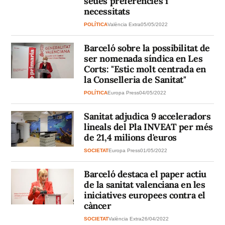
seues preferències i
necessitats
POLÍTICA
València Extra
05/05/2022
Barceló sobre la possibilitat de
ser nomenada síndica en Les
Corts: "Estic molt centrada en
la Conselleria de Sanitat"
POLÍTICA
Europa Press
04/05/2022
Sanitat adjudica 9 acceleradors
lineals del Pla INVEAT per més
de 21,4 milions d'euros
SOCIETAT
Europa Press
01/05/2022
Barceló destaca el paper actiu
de la sanitat valenciana en les
iniciatives europees contra el
càncer
SOCIETAT
València Extra
26/04/2022