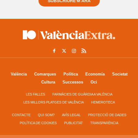
SUBSCRIURE'M ARA
València
Comarques
Política
Economía
Societat
Cultura
Successos
Oci
LES FALLES
FARMÀCIES DE GUÀRDIA A VALÈNCIA
LES MILLORS PLATGES DE VALÈNCIA
HEMEROTECA
CONTACTE
QUI SOM?
AVÍS LEGAL
PROTECCIÓ DE DADES
POLÍTICA DE COOKIES
PUBLICITAT
TRANSPARÈNCIA