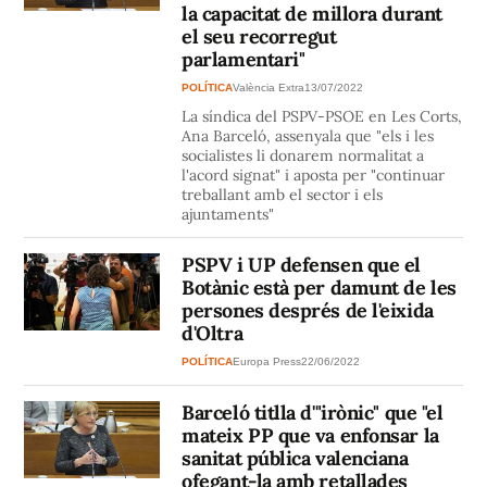
la capacitat de millora durant
el seu recorregut
parlamentari"
POLÍTICA
València Extra
13/07/2022
La síndica del PSPV-PSOE en Les Corts,
Ana Barceló, assenyala que "els i les
socialistes li donarem normalitat a
l'acord signat" i aposta per "continuar
treballant amb el sector i els
ajuntaments"
PSPV i UP defensen que el
Botànic està per damunt de les
persones després de l'eixida
d'Oltra
POLÍTICA
Europa Press
22/06/2022
Barceló titlla d'"irònic" que "el
mateix PP que va enfonsar la
sanitat pública valenciana
ofegant-la amb retallades