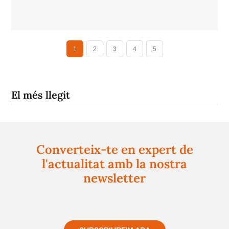
1
2
3
4
5
El més llegit
Converteix-te en expert de
l'actualitat amb la nostra
newsletter
Registra't gratuïtament i et mantindrem informat
sempre de tot el que passa a prop teu