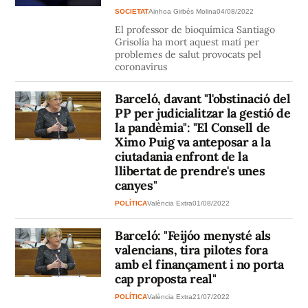
SOCIETAT
Ainhoa Girbés Molina
04/08/2022
El professor de bioquímica Santiago
Grisolía ha mort aquest matí per
problemes de salut provocats pel
coronavirus
Barceló, davant "l'obstinació del
PP per judicialitzar la gestió de
la pandèmia": "El Consell de
Ximo Puig va anteposar a la
ciutadania enfront de la
llibertat de prendre's unes
canyes"
POLÍTICA
València Extra
01/08/2022
Barceló: "Feijóo menysté als
valencians, tira pilotes fora
amb el finançament i no porta
cap proposta real"
POLÍTICA
València Extra
21/07/2022