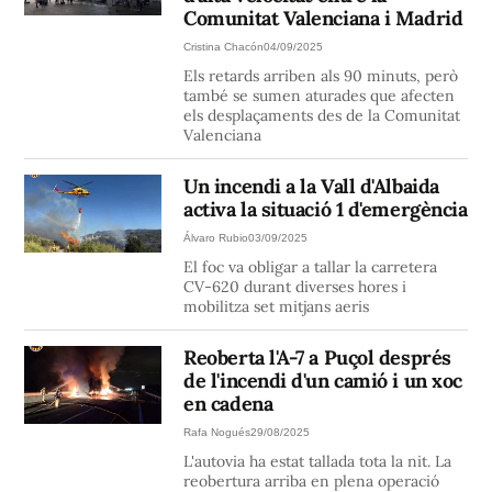
Comunitat Valenciana i Madrid
Cristina Chacón
04/09/2025
Els retards arriben als 90 minuts, però
també se sumen aturades que afecten
els desplaçaments des de la Comunitat
Valenciana
Un incendi a la Vall d'Albaida
activa la situació 1 d'emergència
Álvaro Rubio
03/09/2025
El foc va obligar a tallar la carretera
CV-620 durant diverses hores i
mobilitza set mitjans aeris
Reoberta l'A-7 a Puçol després
de l'incendi d'un camió i un xoc
en cadena
Rafa Nogués
29/08/2025
L'autovia ha estat tallada tota la nit. La
reobertura arriba en plena operació