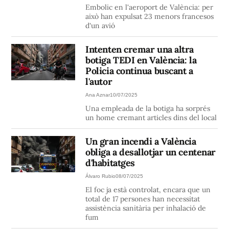
Embolic en l'aeroport de València: per
això han expulsat 23 menors francesos
d'un avió
Intenten cremar una altra
botiga TEDI en València: la
Policia continua buscant a
l'autor
Ana Aznar
10/07/2025
Una empleada de la botiga ha sorprés
un home cremant articles dins del local
Un gran incendi a València
obliga a desallotjar un centenar
d'habitatges
Álvaro Rubio
08/07/2025
El foc ja està controlat, encara que un
total de 17 persones han necessitat
assistència sanitària per inhalació de
fum