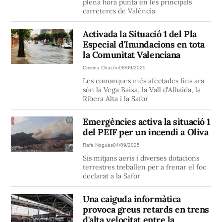
plena hora punta en les principals
carreteres de València
Activada la Situació 1 del Pla
Especial d'Inundacions en tota
la Comunitat Valenciana
Cristina Chacón
08/09/2025
Les comarques més afectades fins ara
són la Vega Baixa, la Vall d'Albaida, la
Ribera Alta i la Safor
Emergències activa la situació 1
del PEIF per un incendi a Oliva
Rafa Nogués
04/09/2025
Sis mitjans aeris i diverses dotacions
terrestres treballen per a frenar el foc
declarat a la Safor
Una caiguda informàtica
provoca greus retards en trens
d'alta velocitat entre la