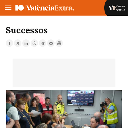
Fes-te
soci/a
Fes-te soci/a
Iniciar sessió
Successos
VA
ES