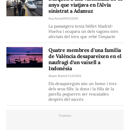
anys que viatjava en l'Alvia
sinistrat a Adamuz
Ana Aznar
20/01/2026
La passatgera tenia bitllet Madrid-
Huelva i ocupava un dels vagons més
afectats del tren que rebé l'impacte
Quatre membres d'una família
de València desapareixen en el
naufragi d'un vaixell a
Indonèsia
Álvaro Rubio
27/12/2025
Els desapareguts són un home i tres
dels seus fills: la dona i la filla de la
parella pogueren ser rescatades
després del succés