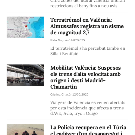
CInc zones del litoral valencià tindran
restriccions al bany fins a nou avís
Terratrémol en València:
Almussafes registra un sisme
de magnitud 2,7
Rafa Nogués
01/07/2025
El terratrémol s'ha percebut també en
Silla i Benifaió
Mobilitat València: Suspesos
els trens d'alta velocitat amb
origen i destí Madrid-
Chamartín
Cristina Chacón
12/06/2025
Viatgers de València es veuen afectats
per esta incidència que afecta a trens
d'AVE, Avlo, Iryo i Ouigo
La Policia recupera en el Túria
el cadàver d'un desaparegut i