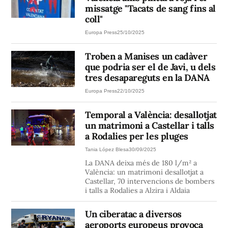
missatge "Tacats de sang fins al
coll"
Europa Press
25/10/2025
Troben a Manises un cadàver
que podria ser el de Javi, u dels
tres desapareguts en la DANA
Europa Press
22/10/2025
Temporal a València: desallotjat
un matrimoni a Castellar i talls
a Rodalies per les pluges
Tania López Blesa
30/09/2025
La DANA deixa més de 180 l/m² a
València: un matrimoni desallotjat a
Castellar, 70 intervencions de bombers
i talls a Rodalies a Alzira i Aldaia
Un ciberatac a diversos
aeroports europeus provoca