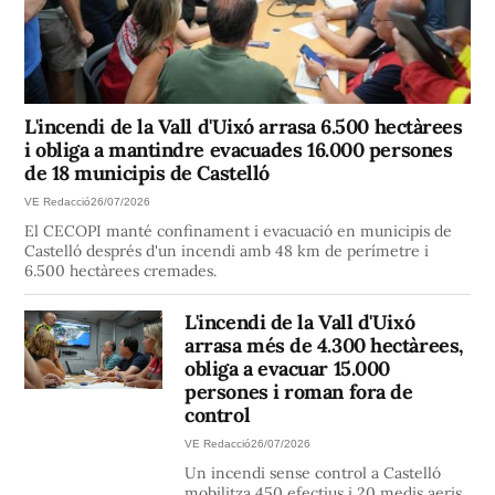
L'incendi de la Vall d'Uixó arrasa 6.500 hectàrees
i obliga a mantindre evacuades 16.000 persones
de 18 municipis de Castelló
VE Redacció
26/07/2026
El CECOPI manté confinament i evacuació en municipis de
Castelló després d'un incendi amb 48 km de perímetre i
6.500 hectàrees cremades.
L'incendi de la Vall d'Uixó
arrasa més de 4.300 hectàrees,
obliga a evacuar 15.000
persones i roman fora de
control
VE Redacció
26/07/2026
Un incendi sense control a Castelló
mobilitza 450 efectius i 20 medis aeris