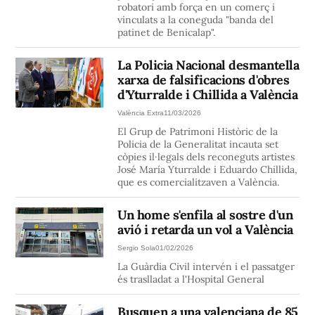
robatori amb força en un comerç i
vinculats a la coneguda "banda del
patinet de Benicalap".
La Policia Nacional desmantella
xarxa de falsificacions d'obres
d'Yturralde i Chillida a València
València Extra
11/03/2026
El Grup de Patrimoni Històric de la
Policia de la Generalitat incauta set
còpies il·legals dels reconeguts artistes
José María Yturralde i Eduardo Chillida,
que es comercialitzaven a València.
Un home s'enfila al sostre d'un
avió i retarda un vol a València
Sergio Sola
01/02/2026
La Guàrdia Civil intervén i el passatger
és traslladat a l'Hospital General
Busquen a una valenciana de 85