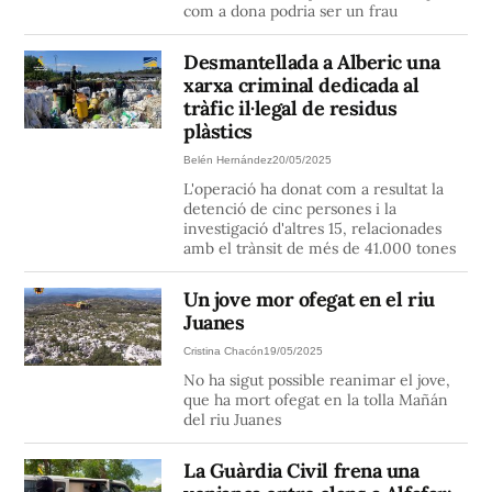
com a dona podria ser un frau
Desmantellada a Alberic una
xarxa criminal dedicada al
tràfic il·legal de residus
plàstics
Belén Hernández
20/05/2025
L'operació ha donat com a resultat la
detenció de cinc persones i la
investigació d'altres 15, relacionades
amb el trànsit de més de 41.000 tones
Un jove mor ofegat en el riu
Juanes
Cristina Chacón
19/05/2025
No ha sigut possible reanimar el jove,
que ha mort ofegat en la tolla Mañán
del riu Juanes
La Guàrdia Civil frena una