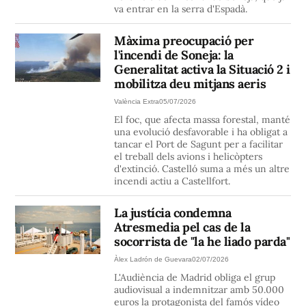
va entrar en la serra d'Espadà.
Màxima preocupació per
l'incendi de Soneja: la
Generalitat activa la Situació 2 i
mobilitza deu mitjans aeris
València Extra
05/07/2026
El foc, que afecta massa forestal, manté
una evolució desfavorable i ha obligat a
tancar el Port de Sagunt per a facilitar
el treball dels avions i helicòpters
d'extinció. Castelló suma a més un altre
incendi actiu a Castellfort.
La justícia condemna
Atresmedia pel cas de la
socorrista de "la he liado parda"
Àlex Ladrón de Guevara
02/07/2026
L'Audiència de Madrid obliga el grup
audiovisual a indemnitzar amb 50.000
euros la protagonista del famós vídeo