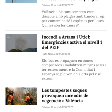
Cristina Chacón
23/08/2025
València i Alacant compten este
dissabte amb platges amb bandera roja
per contaminació i espècies perilloses.
Quines són les causes?
Incendi a Artana i Utiel:
Emergències activa el nivell 1
del PEIF
Rafa Nogués
19/08/2025
Els focs es propaguen en zones
complicades i mobilitzen mitjans aeris i
terrestres mentre la Comunitat i
Espanya segueixen en alerta pel risc
extrem
Les tempestes seques
provoquen incendis de
vegetació a València
Cristina Chacón
18/08/2025