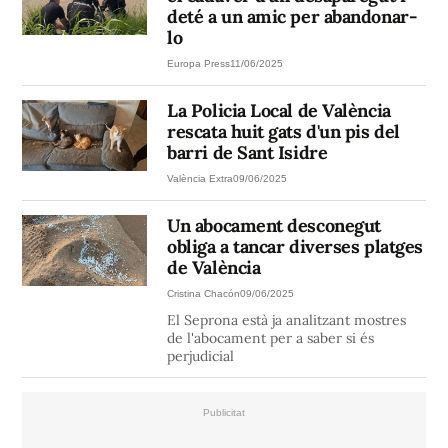
deté a un amic per abandonar-
lo
Europa Press
11/06/2025
La Policia Local de València
rescata huit gats d'un pis del
barri de Sant Isidre
València Extra
09/06/2025
Un abocament desconegut
obliga a tancar diverses platges
de València
Cristina Chacón
09/06/2025
El Seprona està ja analitzant mostres
de l'abocament per a saber si és
perjudicial