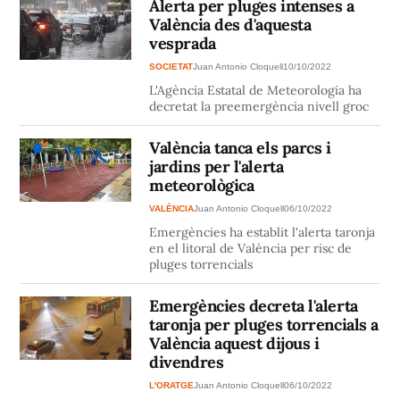
Alerta per pluges intenses a
València des d'aquesta
vesprada
SOCIETAT
Juan Antonio Cloquell
10/10/2022
L'Agència Estatal de Meteorologia ha
decretat la preemergència nivell groc
València tanca els parcs i
jardins per l'alerta
meteorològica
VALÈNCIA
Juan Antonio Cloquell
06/10/2022
Emergències ha establit l'alerta taronja
en el litoral de València per risc de
pluges torrencials
Emergències decreta l'alerta
taronja per pluges torrencials a
València aquest dijous i
divendres
L'ORATGE
Juan Antonio Cloquell
06/10/2022