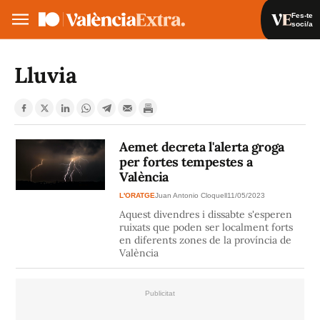
Fes-te
soci/a
Fes-te soci/a
Iniciar sessió
Lluvia
VA
ES
Aemet decreta l'alerta groga
per fortes tempestes a
València
L'ORATGE
Juan Antonio Cloquell
11/05/2023
Aquest divendres i dissabte s'esperen
ruixats que poden ser localment forts
en diferents zones de la província de
València