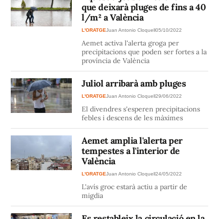
que deixarà pluges de fins a 40
l/m² a València
L'ORATGE
Juan Antonio Cloquell
05/10/2022
Aemet activa l'alerta groga per
precipitacions que poden ser fortes a la
província de València
Juliol arribarà amb pluges
L'ORATGE
Juan Antonio Cloquell
29/06/2022
El divendres s'esperen precipitacions
febles i descens de les màximes
Aemet amplia l'alerta per
tempestes a l'interior de
València
L'ORATGE
Juan Antonio Cloquell
24/05/2022
L'avís groc estarà actiu a partir de
migdia
Es restableix la circulació en la