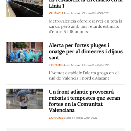
Línia 1
VALÈNCIA
Juan Antonio Cloquell
04/05/2022
Metrovalencia ofereix servei en tota la
xarxa, però amb uns retards estimats
d'entre 5 i 15 minuts
Alerta per fortes pluges i
onatge per al dimecres i dijous
sant
L'ORATGE
Juan Antonio Cloquell
12/04/2022
L'Aemet estableix l'alerta groga en el
sud de València i nord d'Alacant
Un front atlàntic provocarà
ruixats i tempestes que seran
fortes en la Comunitat
Valenciana
L'ORATGE
Europa Press
19/09/2021