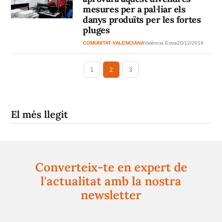
mesures per a pal·liar els
danys produïts per les fortes
pluges
COMUNITAT VALENCIANA
València Extra
20/12/2016
1
2
3
El més llegit
Converteix-te en expert de
l'actualitat amb la nostra
newsletter
Registra't gratuïtament i et mantindrem informat
sempre de tot el que passa a prop teu