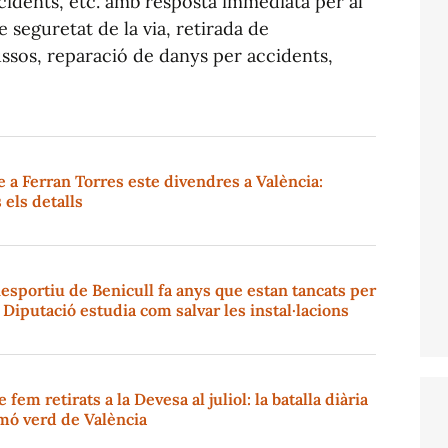
cidents, etc. amb resposta immediata per al
 seguretat de la via, retirada de
ssos, reparació de danys per accidents,
e a Ferran Torres este divendres a València:
s els detalls
iesportiu de Benicull fa anys que estan tancats per
a Diputació estudia com salvar les instal·lacions
 fem retirats a la Devesa al juliol: la batalla diària
mó verd de València