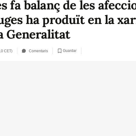
 fa balanç de les afecci
uges ha produït en la xa
a Generalitat
Guardar
10 CET)
Comentaris