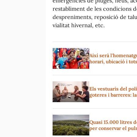
emergències de pluges, neus, ac
restabliment de les condicions de
despreniments, reposició de talu
vialitat hivernal, etc.
Així serà l'homenatg
horari, ubicació i tot
Els vestuaris del pol
goteres i barreres: l
Quasi 15.000 litres de
per conservar el pul