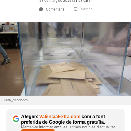
27 de març de 2019 (21:58 CET)
Guardar
Comentaris
urna_elecciones
Afegeix
ValènciaExtra.com
com a font
preferida de Google de forma gratuïta.
Mantén-te informat amb les últimes notícies d'actualitat.