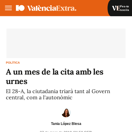
Fes-te
soci/a
Fes-te soci/a
Iniciar sessió
VA
ES
POLÍTICA
A un mes de la cita amb les
urnes
El 28-A, la ciutadania triarà tant al Govern
central, com a l'autonòmic
Tania López Blesa