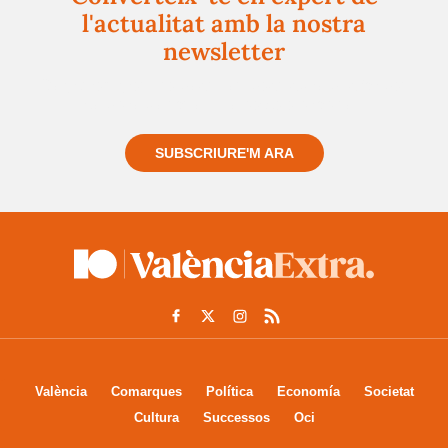
l'actualitat amb la nostra
newsletter
Registra't gratuïtament i et mantindrem informat
sempre de tot el que passa a prop teu
SUBSCRIURE'M ARA
València
Comarques
Política
Economía
Societat
Cultura
Successos
Oci