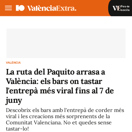
Fes-te
soci/a
Fes-te soci/a
Iniciar sessió
VA
ES
VALÈNCIA
La ruta del Paquito arrasa a
València: els bars on tastar
l'entrepà més viral fins al 7 de
juny
Descobrix els bars amb l'entrepà de corder més
viral i les creacions més sorprenents de la
Comunitat Valenciana. No et quedes sense
tastar-lo!