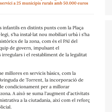
l servici a 25 municipis rurals amb 50.000 euros
s infantils en distints punts com la Plaça
legi, s'ha instal·lat nou mobiliari urbà i s'ha
istòrics de la zona, com és el PAI del
equip de govern, impulsant el
regulars i el restabliment de la legalitat
e millores en servicis bàsics, com la
l'Avinguda de Torrent, la incorporació de
 de condicionament per a millorar
 zona. A això se suma l'augment d'activitats
nistrativa a la ciutadania, així com el reforç
icial.