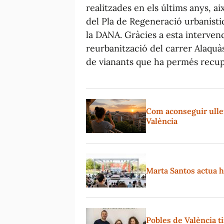
realitzades en els últims anys, a
del Pla de Regeneració urbanístic
la DANA. Gràcies a esta interven
reurbanització del carrer Alaquà
de vianants que ha permés recupe
Com aconseguir ullere
València
Marta Santos actua hu
Pobles de València t