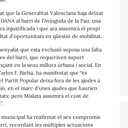
at que la Generalitat Valenciana haja deixat
a DANA al barri de l'Avinguda de la Pau, una
ra injustificada i que ara assumirà el propi
ltat d'oportunitats en qüestió de mobilitat.
senyalat que esta exclusió suposa una falta
ïnes del barri, que requerixen suport
nçant en la seua millora urbana i social. En
Carlos F. Bielsa, ha manifestat que “és
l Partit Popular deixa fora de les ajudes a
ió, en el marc d'unes ajudes que haurien
ectats; però Mislata assumirà el cost de
”.
rn municipal ha reafirmat el seu compromís
rri, recordant les múltiples actuacions