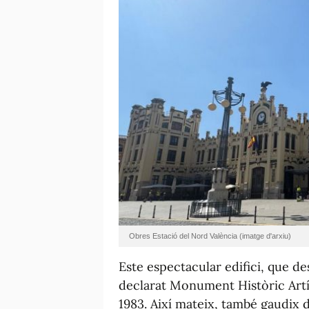
Obres Estació del Nord València (imatge d'arxiu)
Este espectacular edifici, que de
declarat Monument Històric Artíst
1983. Així mateix, també gaudix d