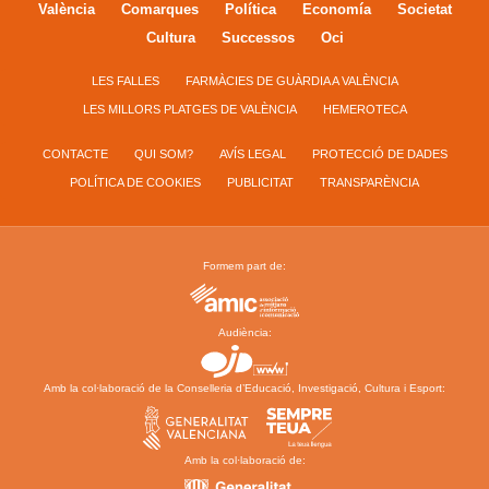
València
Comarques
Política
Economía
Societat
Cultura
Successos
Oci
LES FALLES
FARMÀCIES DE GUÀRDIA A VALÈNCIA
LES MILLORS PLATGES DE VALÈNCIA
HEMEROTECA
CONTACTE
QUI SOM?
AVÍS LEGAL
PROTECCIÓ DE DADES
POLÍTICA DE COOKIES
PUBLICITAT
TRANSPARÈNCIA
Formem part de:
Audiència:
Amb la col·laboració de la Conselleria d’Educació, Investigació, Cultura i Esport:
Amb la col·laboració de: