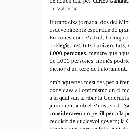
en aquell dia, per
Carlos Galiana
de València.
Durant eixa jornada, des del Minis
esdeveniments esportius de gran 
En zones com Madrid, La Rioja o 
col·legis, instituts i universitats,
1.000 persones
, mentre que aqu
de 1.000 persones, només podrie
menor d'un terç de l'aforament.
Amb aquestes mesures per a frenar
convidava a l'optimisme en el mó
a la qual van arribar la Generali
juntament amb el Ministeri de San
consideraven un perill per a la p
requisit de qualsevol govern; la Ge
tècnics per a protegir la salut de