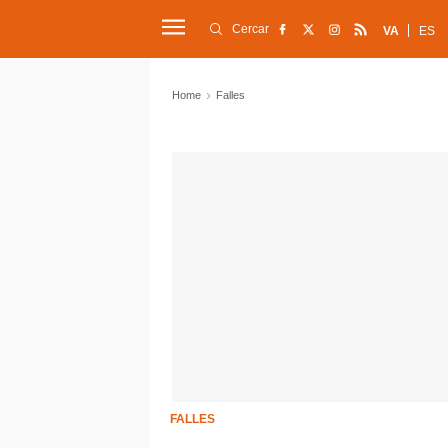
Cercar
VA
ES
Home
Falles
FALLES