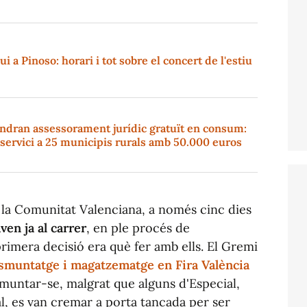
i a Pinoso: horari i tot sobre el concert de l'estiu
indran assessorament jurídic gratuït en consum:
l servici a 25 municipis rurals amb 50.000 euros
e la Comunitat Valenciana, a només cinc dies
en ja al carrer
, en ple procés de
primera decisió era què fer amb ells. El Gremi
smuntatge i magatzematge en Fira València
untar-se, malgrat que alguns d'Especial,
al, es van cremar a porta tancada per ser