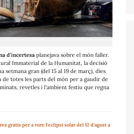
na d'incertesa
planejava sobre el món faller.
ral Immaterial de la Humanitat, la decisió
eua setmana gran (del 15 al 19 de març), dies
n de totes les parts del món per a gaudir de
luminats, revetles i l'ambient festiu que regna
s gratis per a vore l'eclipsi solar del 12 d'agost a