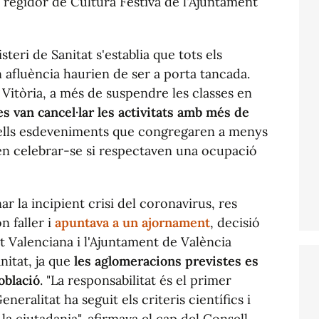
, regidor de Cultura Festiva de l'Ajuntament
teri de Sanitat s'establia que tots els
afluència haurien de ser a porta tancada.
Vitòria, a més de suspendre les classes en
es van cancel·lar les activitats amb més de
ells esdeveniments que congregaren a menys
n celebrar-se si respectaven una ocupació
 la incipient crisi del coronavirus, res
n faller i
apuntava a un ajornament
, decisió
tat Valenciana i l'Ajuntament de València
itat, ja que
les aglomeracions previstes es
oblació
. "La responsabilitat és el primer
neralitat ha seguit els criteris científics i
 la ciutadania", afirmava el cap del Consell.