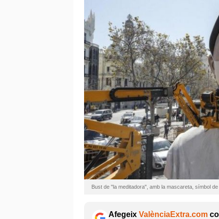
Bust de "la meditadora", amb la mascareta, símbol de
Afegeix
ValènciaExtra.com
com