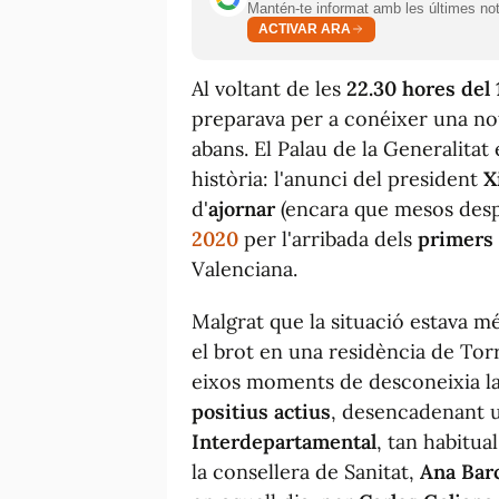
Mantén-te informat amb les últimes notí
ACTIVAR ARA
Al voltant de les
22.30 hores del
preparava per a conéixer una not
abans. El Palau de la Generalitat
història: l'anunci del president
X
d'
ajornar
(encara que mesos desp
2020
per l'arribada dels
primers 
Valenciana.
Malgrat que la situació estava mé
el brot en una residència de Torr
eixos moments de desconeixia la 
positius actius
, desencadenant u
Interdepartamental
, tan habitua
la consellera de Sanitat,
Ana Bar