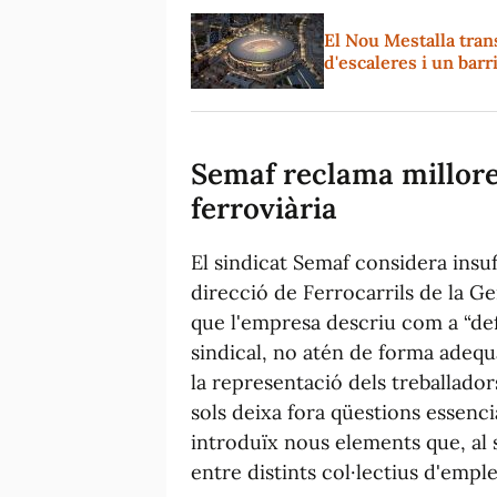
El Nou Mestalla tran
d'escaleres i un bar
Semaf reclama millores
ferroviària
El sindicat Semaf considera insuf
direcció de Ferrocarrils de la G
que l'empresa descriu com a “defi
sindical, no atén de forma adequ
la representació dels treballador
sols deixa fora qüestions essenci
introduïx nous elements que, al s
entre distints col·lectius d'emple