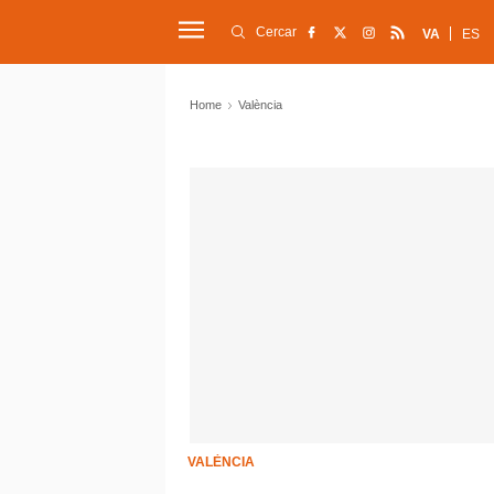
Cercar
VA
ES
Home
València
VALÈNCIA