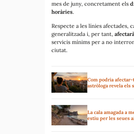
mes de juny, concretament els
d
horàries
.
Respecte a les línies afectades, 
generalitzada i, per tant,
afectarà
servicis mínims per a no interrom
ciutat.
Com podria afectar-t
astròloga revela el
La cala amagada a m
estiu per les seues a