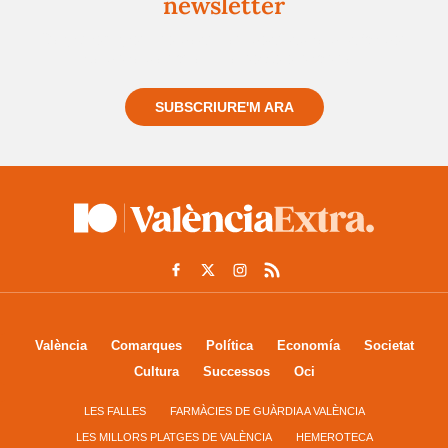
newsletter
Registra't gratuïtament i et mantindrem informat
sempre de tot el que passa a prop teu
SUBSCRIURE'M ARA
València
Comarques
Política
Economía
Societat
Cultura
Successos
Oci
LES FALLES
FARMÀCIES DE GUÀRDIA A VALÈNCIA
LES MILLORS PLATGES DE VALÈNCIA
HEMEROTECA