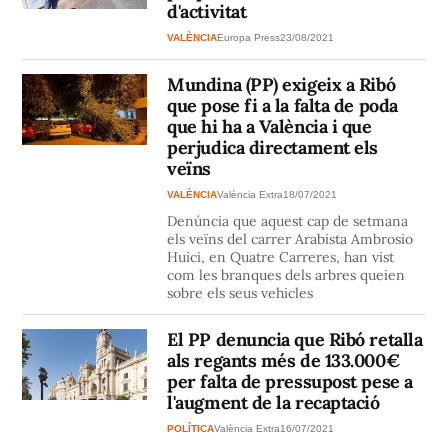
d'activitat
VALÈNCIA
Europa Press
23/08/2021
Mundina (PP) exigeix a Ribó
que pose fi a la falta de poda
que hi ha a València i que
perjudica directament els
veïns
VALÈNCIA
València Extra
18/07/2021
Denúncia que aquest cap de setmana
els veïns del carrer Arabista Ambrosio
Huici, en Quatre Carreres, han vist
com les branques dels arbres queien
sobre els seus vehicles
El PP denuncia que Ribó retalla
als regants més de 133.000€
per falta de pressupost pese a
l'augment de la recaptació
POLÍTICA
València Extra
16/07/2021