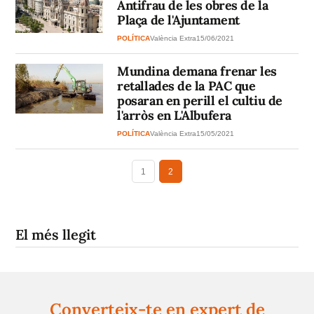
Antifrau de les obres de la
Plaça de l'Ajuntament
POLÍTICA
València Extra
15/06/2021
Mundina demana frenar les
retallades de la PAC que
posaran en perill el cultiu de
l'arròs en L'Albufera
POLÍTICA
València Extra
15/05/2021
1
2
El més llegit
Converteix-te en expert de