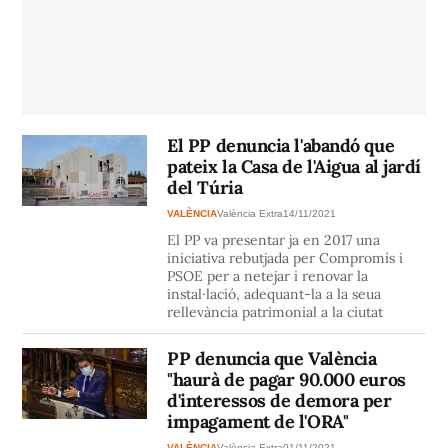
El PP denuncia l'abandó que
pateix la Casa de l'Aigua al jardí
del Túria
VALÈNCIA
València Extra
14/11/2021
El PP va presentar ja en 2017 una
iniciativa rebutjada per Compromís i
PSOE per a netejar i renovar la
instal·lació, adequant-la a la seua
rellevància patrimonial a la ciutat
PP denuncia que València
"haurà de pagar 90.000 euros
d'interessos de demora per
impagament de l'ORA"
VALÈNCIA
València Extra
01/11/2021