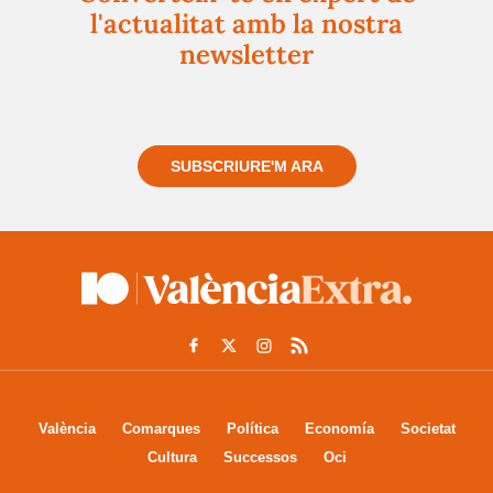
l'actualitat amb la nostra
newsletter
Registra't gratuïtament i et mantindrem informat
sempre de tot el que passa a prop teu
SUBSCRIURE'M ARA
València
Comarques
Política
Economía
Societat
Cultura
Successos
Oci