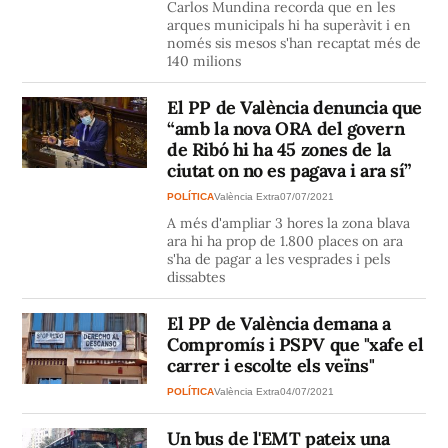
Carlos Mundina recorda que en les
arques municipals hi ha superàvit i en
només sis mesos s'han recaptat més de
140 milions
El PP de València denuncia que
“amb la nova ORA del govern
de Ribó hi ha 45 zones de la
ciutat on no es pagava i ara sí”
POLÍTICA
València Extra
07/07/2021
A més d'ampliar 3 hores la zona blava
ara hi ha prop de 1.800 places on ara
s'ha de pagar a les vesprades i pels
dissabtes
El PP de València demana a
Compromís i PSPV que "xafe el
carrer i escolte els veïns"
POLÍTICA
València Extra
04/07/2021
Un bus de l'EMT pateix una