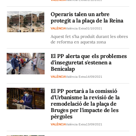
Operaris talen un arbre
protegit a la plaça de la Reina
VALÈNCIA
València Extra
01/10/2021
Aquest fet s'ha produït durant les obres
de reforma en aquesta zona
El PP alerta que els problemes
d'inseguretat s'estenen a
Benicalap
VALÈNCIA
València Extra
14/09/2021
El PP portarà a la comissió
d'Urbanisme la revisió de la
remodelació de la plaça de
Bruges per l'impacte de les
pèrgoles
VALÈNCIA
València Extra
13/09/2021