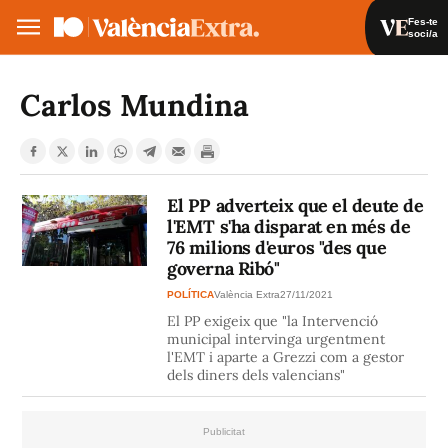
Fes-te
soci/a
Fes-te soci/a
Iniciar sessió
Carlos Mundina
VA
ES
El PP adverteix que el deute de
l'EMT s'ha disparat en més de
76 milions d'euros "des que
governa Ribó"
POLÍTICA
València Extra
27/11/2021
El PP exigeix que "la Intervenció
municipal intervinga urgentment
l'EMT i aparte a Grezzi com a gestor
dels diners dels valencians"