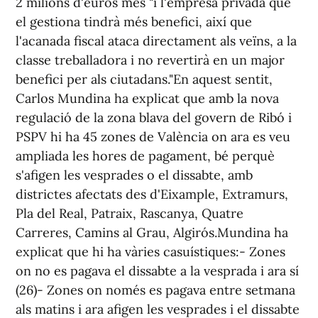
2 milions d'euros més "i l'empresa privada que
el gestiona tindrà més benefici, així que
l'acanada fiscal ataca directament als veïns, a la
classe treballadora i no revertirà en un major
benefici per als ciutadans."En aquest sentit,
Carlos Mundina ha explicat que amb la nova
regulació de la zona blava del govern de Ribó i
PSPV hi ha 45 zones de València on ara es veu
ampliada les hores de pagament, bé perquè
s'afigen les vesprades o el dissabte, amb
districtes afectats des d'Eixample, Extramurs,
Pla del Real, Patraix, Rascanya, Quatre
Carreres, Camins al Grau, Algirós.Mundina ha
explicat que hi ha vàries casuístiques:- Zones
on no es pagava el dissabte a la vesprada i ara sí
(26)- Zones on només es pagava entre setmana
als matins i ara afigen les vesprades i el dissabte