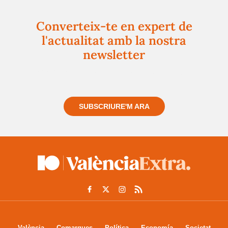
Converteix-te en expert de
l'actualitat amb la nostra
newsletter
Registra't gratuïtament i et mantindrem informat
sempre de tot el que passa a prop teu
SUBSCRIURE'M ARA
València
Comarques
Política
Economía
Societat