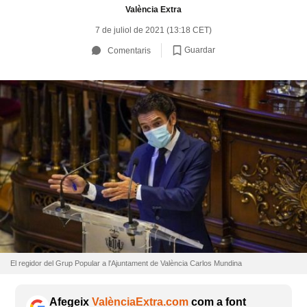
València Extra
7 de juliol de 2021 (13:18 CET)
Guardar
Comentaris
El regidor del Grup Popular a l'Ajuntament de València Carlos Mundina
Afegeix
ValènciaExtra.com
com a font