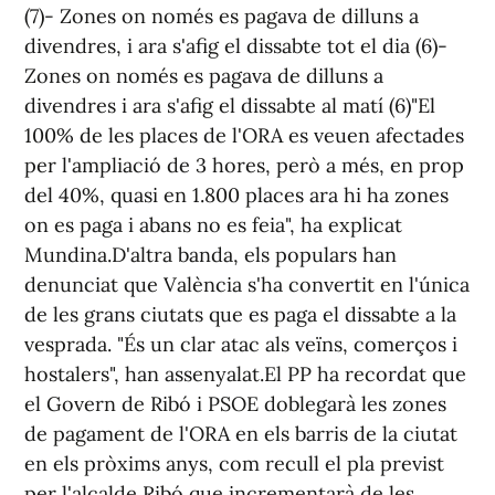
(7)- Zones on només es pagava de dilluns a
divendres, i ara s'afig el dissabte tot el dia (6)-
Zones on només es pagava de dilluns a
divendres i ara s'afig el dissabte al matí (6)"El
100% de les places de l'ORA es veuen afectades
per l'ampliació de 3 hores, però a més, en prop
del 40%, quasi en 1.800 places ara hi ha zones
on es paga i abans no es feia", ha explicat
Mundina.D'altra banda, els populars han
denunciat que València s'ha convertit en l'única
de les grans ciutats que es paga el dissabte a la
vesprada. "És un clar atac als veïns, comerços i
hostalers", han assenyalat.El PP ha recordat que
el Govern de Ribó i PSOE doblegarà les zones
de pagament de l'ORA en els barris de la ciutat
en els pròxims anys, com recull el pla previst
per l'alcalde Ribó que incrementarà de les