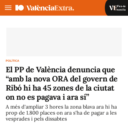
Fes-te
soci/a
Fes-te soci/a
Iniciar sessió
VA
ES
POLÍTICA
El PP de València denuncia que
“amb la nova ORA del govern de
Ribó hi ha 45 zones de la ciutat
on no es pagava i ara sí”
A més d'ampliar 3 hores la zona blava ara hi ha
prop de 1.800 places on ara s'ha de pagar a les
vesprades i pels dissabtes