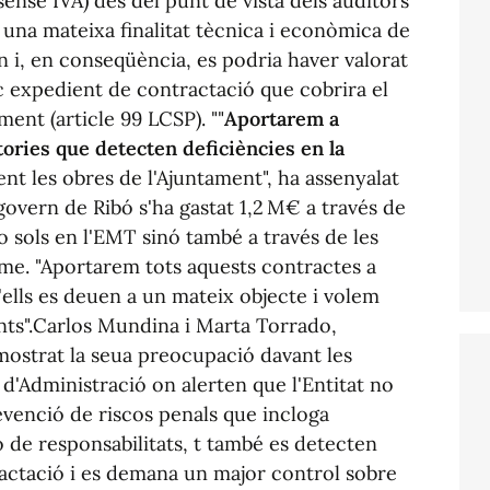
ense IVA) des del punt de vista dels auditors
una mateixa finalitat tècnica i econòmica de
n i, en conseqüència, es podria haver valorat
nic expedient de contractació que cobrira el
ent (article 99 LCSP). ""
Aportarem a
tories que detecten deficiències en la
nt les obres de l'Ajuntament", ha assenyalat
overn de Ribó s'ha gastat 1,2 M€ a través de
 sols en l'EMT sinó també a través de les
sme. "Aportarem tots aquests contractes a
d'ells es deuen a un mateix objecte i volem
nts".Carlos Mundina i Marta Torrado,
mostrat la seua preocupació davant les
 d'Administració on alerten que l'Entitat no
venció de riscos penals que incloga
ó de responsabilitats, t també es detecten
ractació i es demana un major control sobre