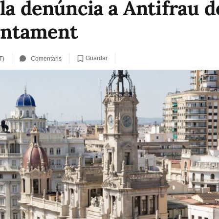
la denúncia a Antifrau d
juntament
Guardar
T)
Comentaris