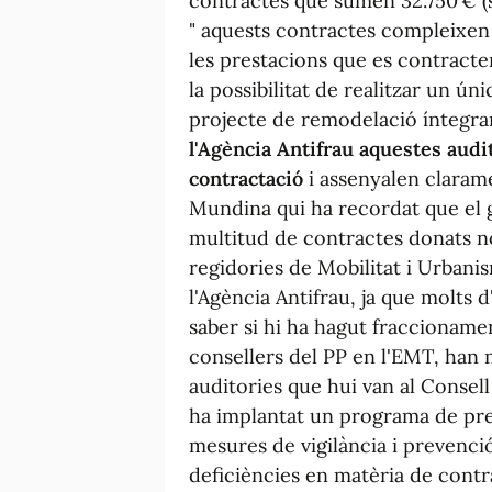
contractes que sumen 32.750 € (s
" aquests contractes compleixen 
les prestacions que es contracte
la possibilitat de realitzar un ú
projecte de remodelació íntegram
l'Agència Antifrau aquestes audi
contractació
i assenyalen clarame
Mundina qui ha recordat que el g
multitud de contractes donats no
regidories de Mobilitat i Urbani
l'Agència Antifrau, ja que molts 
saber si hi ha hagut fraccioname
consellers del PP en l'EMT, han 
auditories que hui van al Consell
ha implantat un programa de pre
mesures de vigilància i prevenci
deficiències en matèria de cont