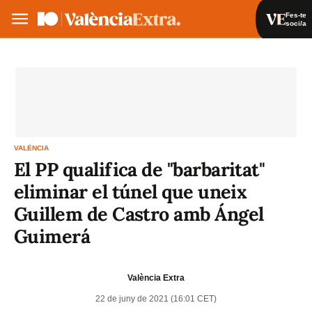
Fes-te
soci/a
Fes-te soci/a
Iniciar sessió
VA
ES
VALÈNCIA
El PP qualifica de "barbaritat"
eliminar el túnel que uneix
Guillem de Castro amb Ángel
Guimerá
València Extra
22 de juny de 2021 (16:01 CET)