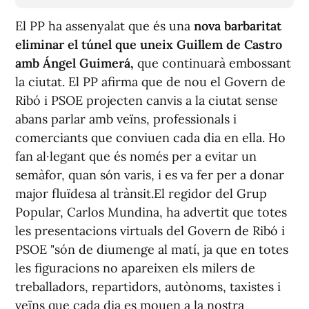
El PP ha assenyalat que és una
nova barbaritat
eliminar el túnel que uneix Guillem de Castro
amb Ángel Guimerá,
que continuarà embossant
la ciutat. El PP afirma que de nou el Govern de
Ribó i PSOE projecten canvis a la ciutat sense
abans parlar amb veïns, professionals i
comerciants que conviuen cada dia en ella. Ho
fan al·legant que és només per a evitar un
semàfor, quan són varis, i es va fer per a donar
major fluïdesa al trànsit.El regidor del Grup
Popular, Carlos Mundina, ha advertit que totes
les presentacions virtuals del Govern de Ribó i
PSOE "són de diumenge al matí, ja que en totes
les figuracions no apareixen els milers de
treballadors, repartidors, autònoms, taxistes i
veïns que cada dia es mouen a la nostra