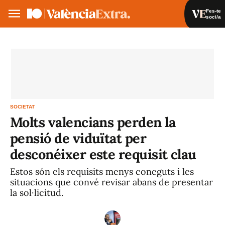
Fes-te
soci/a
Fes-te soci/a
Iniciar sessió
VA
ES
SOCIETAT
Molts valencians perden la
pensió de viduïtat per
desconéixer este requisit clau
Estos són els requisits menys coneguts i les
situacions que convé revisar abans de presentar
la sol·licitud.