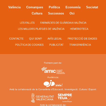
València
Comarques
Política
Economía
Societat
Cultura
Successos
Oci
LES FALLES
FARMÀCIES DE GUÀRDIA A VALÈNCIA
LES MILLORS PLATGES DE VALÈNCIA
HEMEROTECA
CONTACTE
QUI SOM?
AVÍS LEGAL
PROTECCIÓ DE DADES
POLÍTICA DE COOKIES
PUBLICITAT
TRANSPARÈNCIA
Formem part de:
Audiència:
Amb la col·laboració de la Conselleria d’Educació, Investigació, Cultura i Esport:
Amb la col·laboració de: