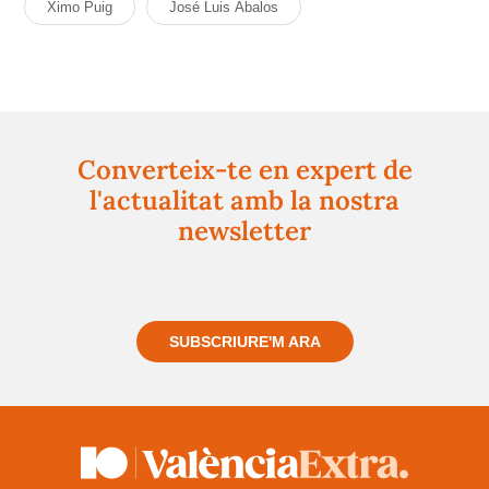
Ximo Puig
José Luis Ábalos
Converteix-te en expert de
l'actualitat amb la nostra
newsletter
Registra't gratuïtament i et mantindrem informat
sempre de tot el que passa a prop teu
SUBSCRIURE'M ARA