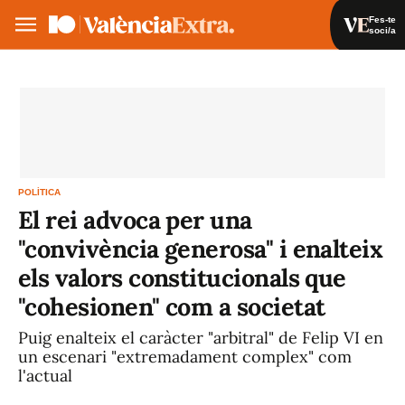
Fes-te
soci/a
Fes-te soci/a
Iniciar sessió
VA
ES
POLÍTICA
El rei advoca per una
"convivència generosa" i enalteix
els valors constitucionals que
"cohesionen" com a societat
Puig enalteix el caràcter "arbitral" de Felip VI en
un escenari "extremadament complex" com
l'actual