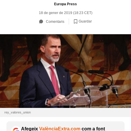
Europa Press
18 de gener de 2019 (18:23 CET)
Guardar
Comentaris
rey_valores_union
Afegeix
ValènciaExtra.com
com a font