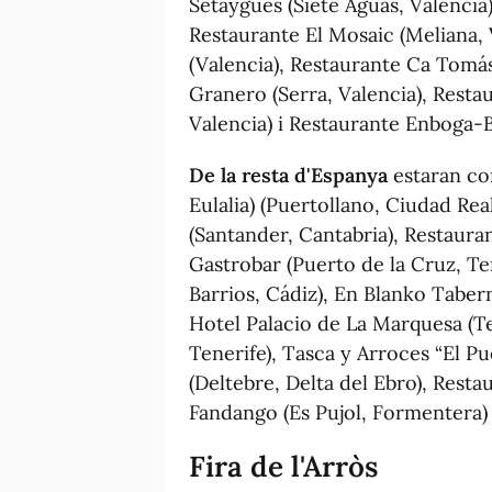
Setaygues (Siete Aguas, Valencia)
Restaurante El Mosaic (Meliana, 
(Valencia), Restaurante Ca Tomás
Granero (Serra, Valencia), Resta
Valencia) i Restaurante Enboga-B
De la resta d'Espanya
estaran co
Eulalia) (Puertollano, Ciudad Rea
(Santander, Cantabria), Restauran
Gastrobar (Puerto de la Cruz, T
Barrios, Cádiz), En Blanko Taber
Hotel Palacio de La Marquesa (Ter
Tenerife), Tasca y Arroces “El Pu
(Deltebre, Delta del Ebro), Rest
Fandango (Es Pujol, Formentera) i
Fira de l'Arròs