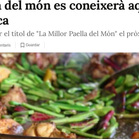
a del món es coneixerà a
ca
r el títol de "La Millor Paella del Món" el p
Guardar
ntaris