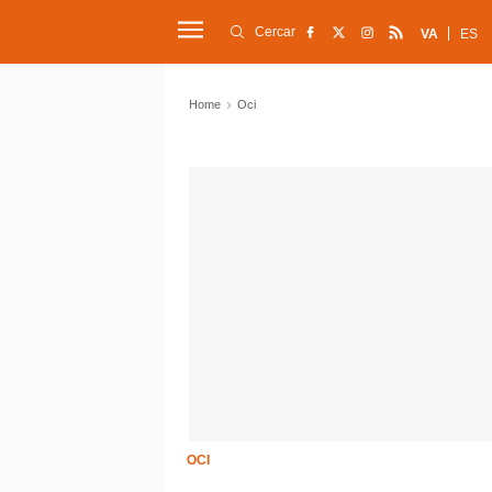
Cercar
VA
ES
Home
Oci
OCI