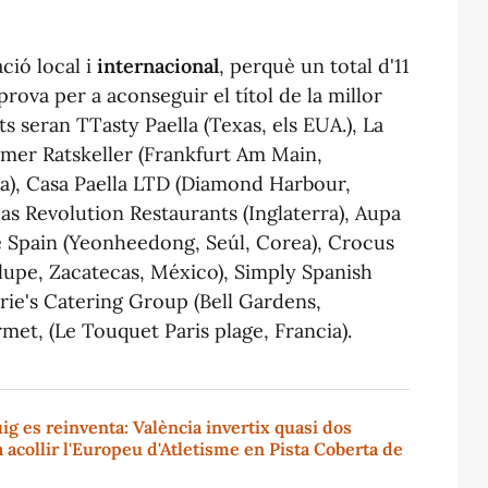
ació
local i
internacional
, perquè un total d'11
prova per a aconseguir el títol de la millor
s seran TTasty Paella (Texas, els EUA.), La
imer Ratskeller (Frankfurt Am Main,
za), Casa Paella LTD (Diamond Harbour,
s Revolution Restaurants (Inglaterra), Aupa
le Spain (Yeonheedong, Seúl, Corea), Crocus
upe, Zacatecas, México), Simply Spanish
rie's Catering Group (Bell Gardens,
met, (Le Touquet Paris plage, Francia).
ig es reinventa: València invertix quasi dos
 acollir l'Europeu d'Atletisme en Pista Coberta de