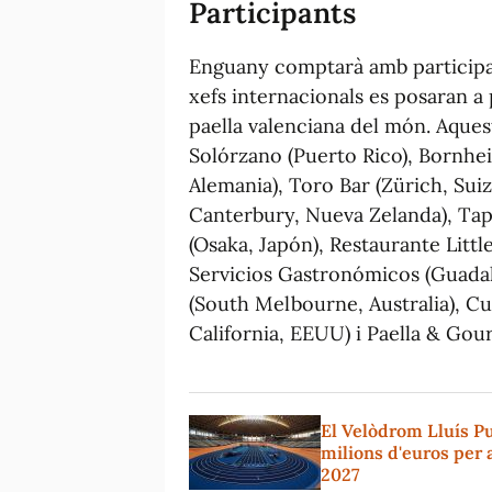
Participants
Enguany comptarà amb
particip
xefs internacionals es posaran a 
paella valenciana del món. Aquest
Solórzano (Puerto Rico), Bornhe
Alemania), Toro Bar (Zürich, Sui
Canterbury, Nueva Zelanda), Tapa
(Osaka, Japón), Restaurante Litt
Servicios Gastronómicos (Guadal
(South Melbourne, Australia), Cu
California, EEUU) i Paella & Gour
El Velòdrom Lluís Pu
milions d'euros per a
2027