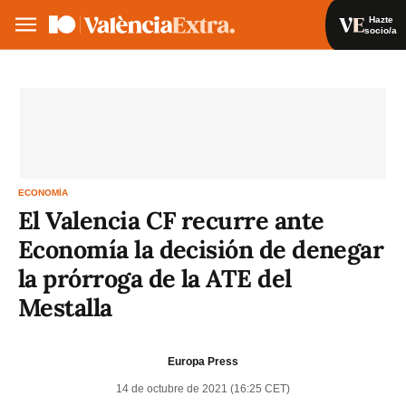
Hazte
socio/a
Hazte socio/a
Iniciar sesión
VA
ES
ECONOMÍA
El Valencia CF recurre ante
Economía la decisión de denegar
la prórroga de la ATE del
Mestalla
Europa Press
14 de octubre de 2021 (16:25 CET)