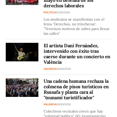
mayo en defensa de los
derechos laborales
POLÍTICA
01/05/2026
Los sindicatos se manifiestan con el
lema 'Derechos, no trincheras':
"Tenemos motivos de sobra para llenar
las calles"
El artista Dani Fernández,
intervenido con éxito tras
caerse durante un concierto en
València
VALENCIA
19/04/2026
Una cadena humana rechaza la
colmena de pisos turísticos en
Russafa y planta cara al
"tsunami turistificador"
VALENCIA
28/03/2026
Colectivos vecinales creen que hay
"voluntad política" del Ayuntamiento