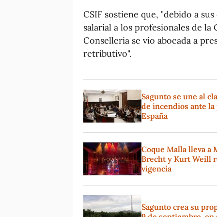
CSIF sostiene que, "debido a su
salarial a los profesionales de la
Conselleria se vio abocada a p
retributivo".
Sagunto se une al cl
de incendios ante la 
España
Coque Malla lleva a 
Brecht y Kurt Weill 
vigencia
Sagunto crea su propi
9 de septiembre, en 