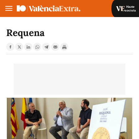
Hazte
socio/a
Hazte socio/a
Iniciar sesión
Requena
VA
ES