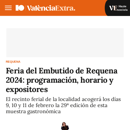
Hazte
socio/a
Hazte socio/a
Iniciar sesión
VA
ES
REQUENA
Feria del Embutido de Requena
2024: programación, horario y
expositores
El recinto ferial de la localidad acogerá los días
9, 10 y 11 de febrero la 29ª edición de esta
muestra gastronómica