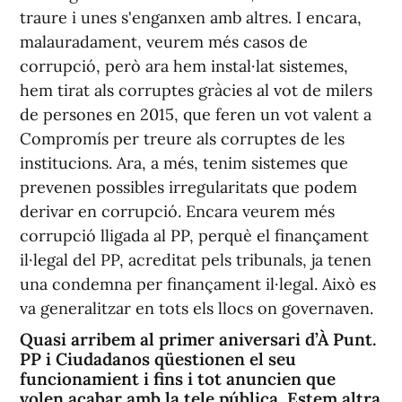
traure i unes s'enganxen amb altres. I encara,
malauradament, veurem més casos de
corrupció, però ara hem instal·lat sistemes,
hem tirat als corruptes gràcies al vot de milers
de persones en 2015, que feren un vot valent a
Compromís per treure als corruptes de les
institucions. Ara, a més, tenim sistemes que
prevenen possibles irregularitats que podem
derivar en corrupció. Encara veurem més
corrupció lligada al PP, perquè el finançament
il·legal del PP, acreditat pels tribunals, ja tenen
una condemna per finançament il·legal. Això es
va generalitzar en tots els llocs on governaven.
Quasi arribem al primer aniversari d’À Punt.
PP i Ciudadanos qüestionen el seu
funcionamient i fins i tot anuncien que
volen acabar amb la tele pública. Estem altra