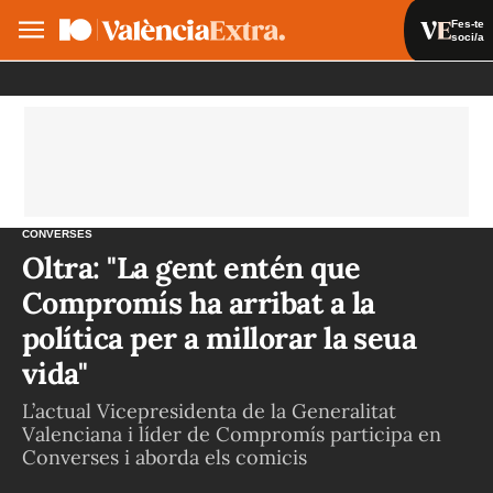
Fes-te
soci/a
Fes-te soci/a
Iniciar sessió
VA
ES
CONVERSES
Oltra: "La gent entén que
Compromís ha arribat a la
política per a millorar la seua
vida"
L’actual Vicepresidenta de la Generalitat
Valenciana i líder de Compromís participa en
Converses i aborda els comicis