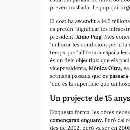
preveu traslladar l'equip quirúrgic
El cost ha ascendit a 14,5 milion
es pretén "dignificar les infraest
president,
Ximo Puig
. Més concr
"millorar les condicions per a la 
temps que "alliberarà espai a les ac
és un dels objectius: que els pa
vicepresidenta,
Mónica Oltra
, v
setmana passada que
es passarà 
"que és la superfície que un hos
Un projecte de 15 any
D'aquesta forma, les obres necess
començaran enguany
. Però cal 
des de 2002, però va ser en 2008