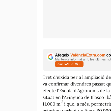
Afegeix
ValènciaExtra.com
com
Mantén-te informat amb les últimes notí
ACTIVAR ARA
Tret d'eixida per a l'ampliació de 
va confirmar divendres passat qu
efecte l'Escola d'Agrònoms de la
situat en l'Avinguda de Blasco I
2
11.000 m
i que, a més, permetria
estaríem parlant de fins a
30.000