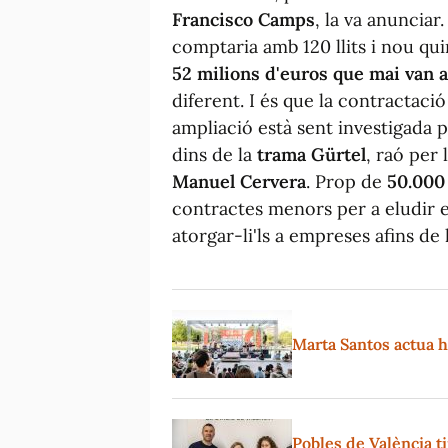
Francisco Camps
, la va anunciar
comptaria amb 120 llits i nou qu
52 milions d'euros que mai van a
diferent. I és que la contractaci
ampliació està sent investigada
dins de la
trama Gürtel
, raó per 
Manuel Cervera
. Prop de
50.000
contractes menors per a eludir 
atorgar-li'ls a empreses afins de 
Marta Santos actua hu
Pobles de València t