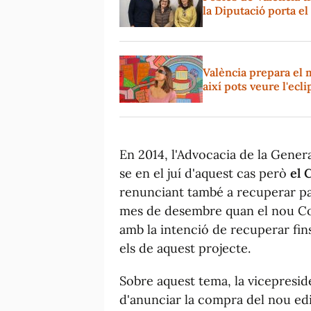
la Diputació porta e
València prepara el 
així pots veure l'ecl
En 2014, l'Advocacia de la Genera
se en el juí d'aquest cas però
el 
renunciant també a recuperar par
mes de desembre quan el nou Con
amb la intenció de recuperar fin
els de aquest projecte.
Sobre aquest tema, la vicepresi
d'anunciar la compra del nou edi