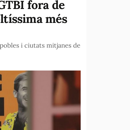
GTBI fora de
oltíssima més
pobles i ciutats mitjanes de