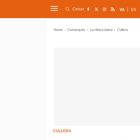
Cercar
VA
ES
Home
Comarques
La ribera baixa
Cullera
CULLERA