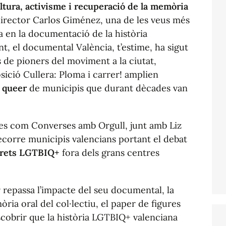
ltura, activisme i recuperació de la memòria
 director Carlos Giménez, una de les veus més
a en la documentació de la història
nt, el documental
València, t’estime
, ha sigut
s de pioners del moviment a la ciutat,
osició
Cullera: Ploma i carrer!
amplien
 queer
de municipis que durant dècades van
ves com
Converses amb Orgull
, junt amb Liz
ecorre municipis valencians portant el debat
 drets LGTBIQ+
fora dels grans centres
r repassa l’impacte del seu documental, la
ia oral del col·lectiu, el paper de figures
scobrir que la història LGTBIQ+ valenciana