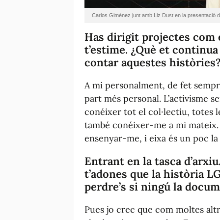
Carlos Giménez junt amb Liz Dust en la presentació 
Has dirigit projectes com 
t’estime
. ¿Què et continua
contar aquestes històries
A mi personalment, de fet sempre
part més personal. L’activisme se
conéixer tot el col·lectiu, totes l
també conéixer-me a mi mateix.
ensenyar-me, i eixa és un poc la
Entrant en la tasca d’arx
t’adones que la història L
perdre’s si ningú la docu
Pues jo crec que com moltes altre