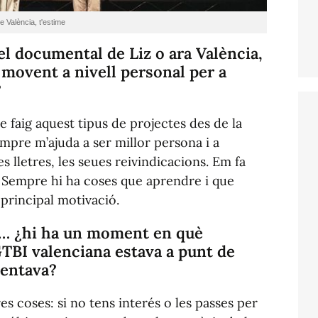
de
València, t'estime
el documental de Liz o ara
València,
 movent a nivell personal per a
?
 faig aquest tipus de projectes des de la
mpre m’ajuda a ser millor persona i a
es lletres, les seues reivindicacions. Em fa
 Sempre hi ha coses que aprendre i que
 principal motivació.
iu… ¿hi ha un moment en què
GTBI valenciana estava a punt de
mentava?
s coses: si no tens interés o les passes per