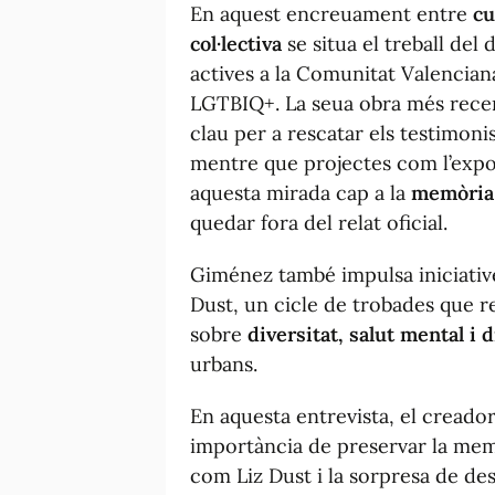
En aquest encreuament entre
cu
col·lectiva
se situa el treball del
actives a la Comunitat Valencian
LGTBIQ+. La seua obra més rece
clau per a rescatar els testimoni
mentre que projectes com l’exp
aquesta mirada cap a la
memòria
quedar fora del relat oficial.
Giménez també impulsa iniciati
Dust, un cicle de trobades que r
sobre
diversitat, salut mental i
urbans.
En aquesta entrevista, el creado
importància de preservar la memòr
com Liz Dust i la sorpresa de de