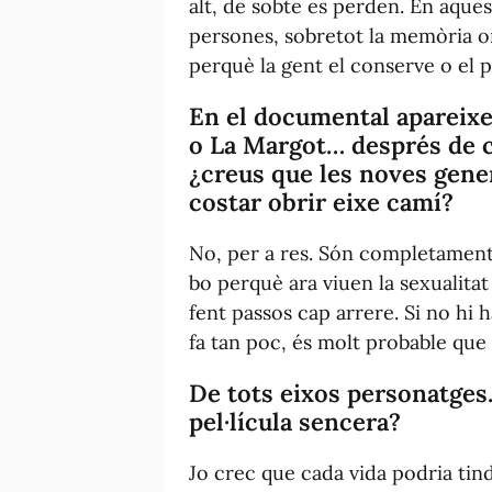
alt, de sobte es perden. En aque
persones, sobretot la memòria or
perquè la gent el conserve o el p
En el documental apareix
o La Margot… després de c
¿creus que les noves gene
costar obrir eixe camí?
No, per a res. Són completament 
bo perquè ara viuen la sexualita
fent passos cap arrere. Si no hi 
fa tan poc, és molt probable que
De tots eixos personatges…
pel·lícula sencera?
Jo crec que cada vida podria tindr