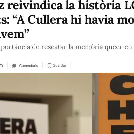
 reivindica la història L
ts: “A Cullera hi havia m
àvem”
mportància de rescatar la memòria queer en 
Guardar
T)
Comentaris