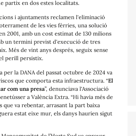
e partix en dos estes localitats.
acions i ajuntaments reclamen l'eliminació
soterrament de les vies fèrries, una solució
 en 2001, amb un cost estimat de 130 milions
mb un termini previst d'execució de tres
aix. Més de vint anys després, seguix sense
l perill persistix.
a per la DANA del passat octubre de 2024 va
 riscos que comporta esta infraestructura. “
El
tuar com una presa
”, denunciava l'Associació
Benetússer a València Extra. “Hi havia més de
s que va rebentar, arrasant la part baixa
aguera estat eixe mur, els danys haurien sigut
la Mancomunitat de l’Horta Sud va aprovar