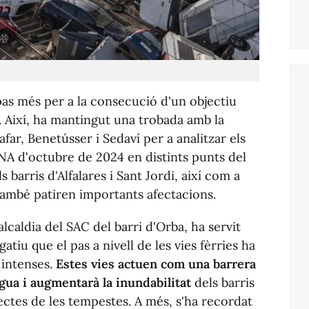
 pas més per a la consecució d'un objectiu
. Així, ha mantingut una trobada amb la
far, Benetússer i Sedaví per a analitzar els
NA d'octubre de 2024 en distints punts del
 barris d'Alfalares i Sant Jordi, així com a
també patiren importants afectacions.
alcaldia del SAC del barri d'Orba, ha servit
atiu que el pas a nivell de les vies fèrries ha
 intenses.
Estes vies actuen com una barrera
aigua i augmentarà la inundabilitat
dels barris
ectes de les tempestes. A més, s'ha recordat