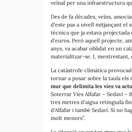
veïnal per una infraestructura qu
Des de fa dècades, veïns, associ
d'este pas a nivell mitjançant el 
tècnica que ja estava projectada
d'euros. Però aquell projecte, a
anys, va acabar oblidat en un cal
materialitzar-se. I, mentrestant, e
La catàstrofe climàtica provocad
tornar a posar sobre la taula els
mur que delimita les vies va ac
Soterrar Vies Alfafar – Sedaví – 
tres metres d'aigua retinguda fin
d'Alfafar i també Sedaví. Si no h
molt menors”.
La situació va ser tan greu que 