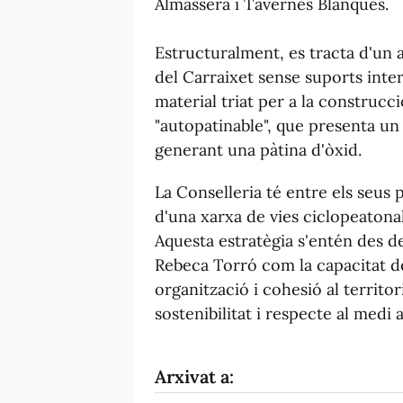
Almàssera i Tavernes Blanques.
Estructuralment, es tracta d'un a
del Carraixet sense suports inter
material triat per a la construcci
"autopatinable", que presenta u
generant una pàtina d'òxid.
La Conselleria té entre els seus
d'una xarxa de vies ciclopeatonal
Aquesta estratègia s'entén des d
Rebeca Torró com la capacitat de
organització i cohesió al territo
sostenibilitat i respecte al medi 
Arxivat a: