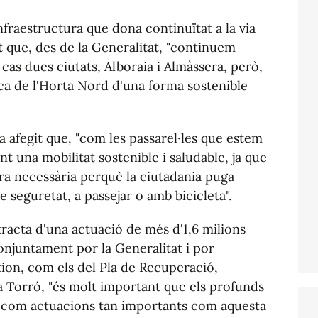
infraestructura que dona continuïtat a la via
t que, des de la Generalitat, "continuem
 cas dues ciutats, Alboraia i Almàssera, però,
ca de l'Horta Nord d'una forma sostenible
a afegit que, "com les passarel·les que estem
nt una mobilitat sostenible i saludable, ja que
ra necessària perquè la ciutadania puga
e seguretat, a passejar o amb bicicleta".
 tracta d'una actuació de més d'1,6 milions
onjuntament por la Generalitat i por
on, com els del Pla de Recuperació,
 a Torró, "és molt important que els profunds
a com actuacions tan importants com aquesta