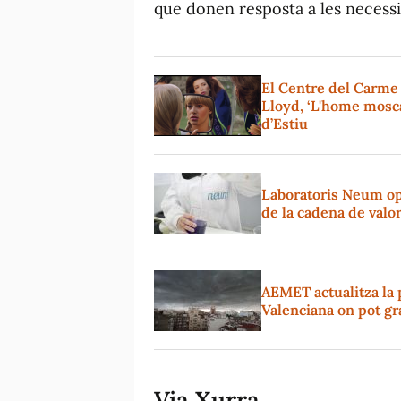
que donen resposta a les necessit
El Centre del Carme
Lloyd, ‘L'home mosca
d’Estiu
Laboratoris Neum op
de la cadena de valo
AEMET actualitza la 
Valenciana on pot gr
Via Xurra