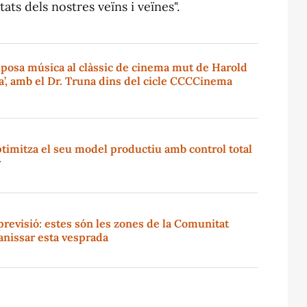
ats dels nostres veïns i veïnes".
 posa música al clàssic de cinema mut de Harold
’, amb el Dr. Truna dins del cicle CCCCinema
timitza el seu model productiu amb control total
r
previsió: estes són les zones de la Comunitat
anissar esta vesprada