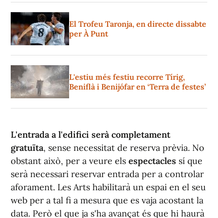
El Trofeu Taronja, en directe dissabte
per À Punt
L'estiu més festiu recorre Tírig,
Beniflà i Benijófar en ‘Terra de festes’
L'entrada a l'edifici serà completament
gratuïta
, sense necessitat de reserva prèvia. No
obstant això, per a veure els
espectacles
sí que
serà necessari reservar entrada per a controlar
aforament. Les Arts habilitarà un espai en el seu
web per a tal fi a mesura que es vaja acostant la
data. Però el que ja s'ha avançat és que hi haurà