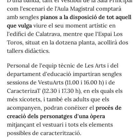
D'una banda, tant el Vestíbul de la Sala Principal
com l'escenari de l'Aula Magistral comptarà
amb sengles
pianos a la disposició de tot aquell
que vulga
viure el seu moment artístic en
l'edifici de Calatrava, mentre que l'Espai Los
Toros, situat en la dotzena planta, acollirà dos
tallers didàctics.
Personal de l'equip tècnic de Les Arts i del
departament d'educació impartiran sengles
sessions de VestuArts (11.00 i 16.00 h) i de
CaracterizaT (12.30 i 17.30 h), en els quals els
més xicotets, i també els adults que els
acompanyen, podran conéixer el
procés de
creació dels personatges d'una òpera
mitjançant el vestuari i tots els elements
possibles de caracterització.