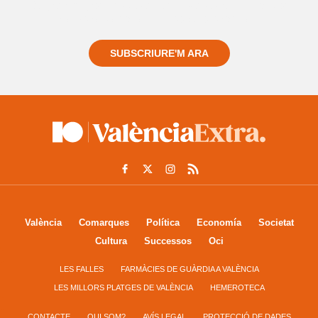
Registra't gratuïtament i et mantindrem informat
sempre de tot el que passa a prop teu
SUBSCRIURE'M ARA
València
Comarques
Política
Economía
Societat
Cultura
Successos
Oci
LES FALLES
FARMÀCIES DE GUÀRDIA A VALÈNCIA
LES MILLORS PLATGES DE VALÈNCIA
HEMEROTECA
CONTACTE
QUI SOM?
AVÍS LEGAL
PROTECCIÓ DE DADES