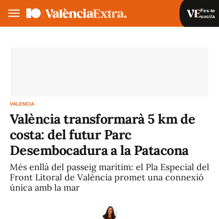
Fes-te
soci/a
Fes-te soci/a
Iniciar sessió
VA
ES
VALÈNCIA
València transformarà 5 km de
costa: del futur Parc
Desembocadura a la Patacona
Més enllà del passeig marítim: el Pla Especial del
Front Litoral de València promet una connexió
única amb la mar