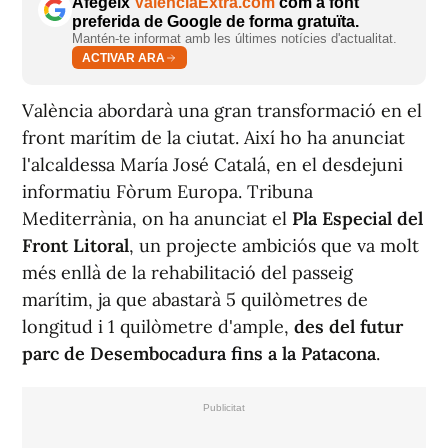
Afegeix
ValènciaExtra.com
com a font
preferida de Google de forma gratuïta.
Mantén-te informat amb les últimes notícies d'actualitat.
ACTIVAR ARA
València abordarà una gran transformació en el
front marítim de la ciutat. Així ho ha anunciat
l'alcaldessa María José Catalá, en el desdejuni
informatiu Fòrum Europa. Tribuna
Mediterrània, on ha anunciat el
Pla Especial del
Front Litoral
, un projecte ambiciós que va molt
més enllà de la rehabilitació del passeig
marítim, ja que abastarà 5 quilòmetres de
longitud i 1 quilòmetre d'ample,
des del futur
parc de Desembocadura fins a la Patacona
.