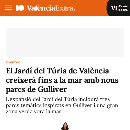
Fes-te
soci/a
Fes-te soci/a
Iniciar sessió
VA
ES
VALÈNCIA
El Jardí del Túria de València
creixerà fins a la mar amb nous
parcs de Gulliver
L'expansió del Jardí del Túria inclourà tres
parcs temàtics inspirats en Gulliver i una gran
zona verda vora la mar