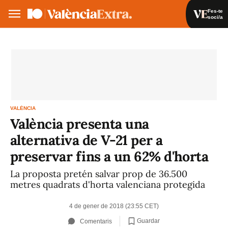
Fes-te
soci/a
Fes-te soci/a
Iniciar sessió
VA
ES
VALÈNCIA
València presenta una
alternativa de V-21 per a
preservar fins a un 62% d'horta
La proposta pretén salvar prop de 36.500
metres quadrats d'horta valenciana protegida
4 de gener de 2018 (23:55 CET)
Guardar
Comentaris