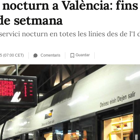
nocturn a València: fins 
 de setmana
ervici nocturn en totes les línies des de l'1 
Guardar
25 (07:00 CET)
Comentaris