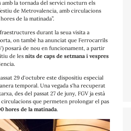
 amb la tornada del servici nocturn els
 festiu de Metrovalencia, amb circulacions
 hores de la matinada”.
nfraestructures durant la seua visita a
porta, on també ha anunciat que Ferrocarrils
V) posarà de nou en funcionament, a partir
itiu de les
nits de caps de setmana i vespres
encia.
assat 29 d'octubre este dispositiu especial
manera temporal. Una vegada s'ha recuperat
 xarxa, des del passat 27 de juny, FGV ja està
s circulacions que permeten prolongar el pas
.00 hores de la matinada
.