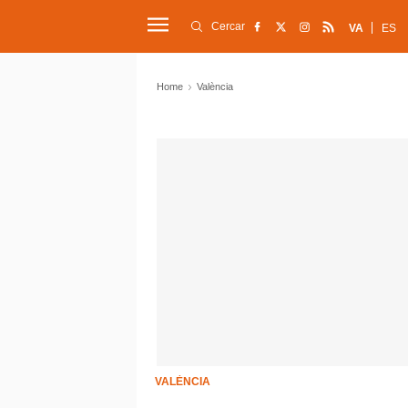
Cercar
VA
ES
Home
València
VALÈNCIA