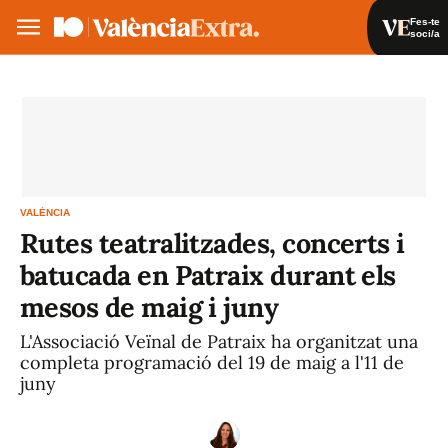
Fes-te
soci/a
Fes-te soci/a
Iniciar sessió
VA
ES
VALÈNCIA
Rutes teatralitzades, concerts i
batucada en Patraix durant els
mesos de maig i juny
L'Associació Veïnal de Patraix ha organitzat una
completa programació del 19 de maig a l'11 de
juny