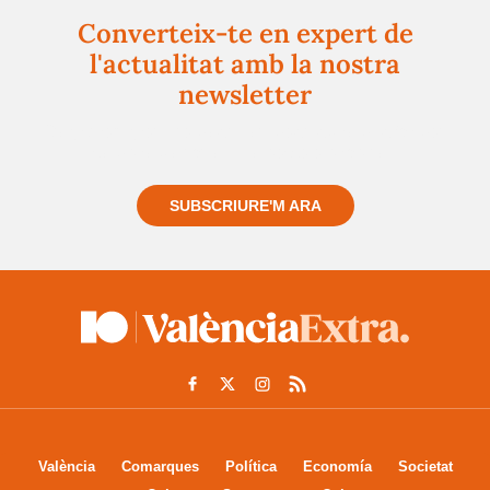
Converteix-te en expert de
l'actualitat amb la nostra
newsletter
Registra't gratuïtament i et mantindrem informat
sempre de tot el que passa a prop teu
SUBSCRIURE'M ARA
València
Comarques
Política
Economía
Societat