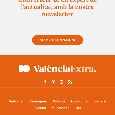
l'actualitat amb la nostra
newsletter
Registra't gratuïtament i et mantindrem informat
sempre de tot el que passa a prop teu
SUBSCRIURE'M ARA
València
Comarques
Política
Economía
Societat
Cultura
Successos
Oci