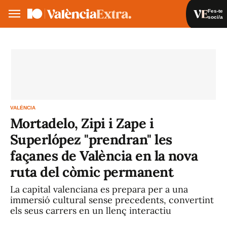
Fes-te
soci/a
Fes-te soci/a
Iniciar sessió
VA
ES
VALÈNCIA
Mortadelo, Zipi i Zape i
Superlópez "prendran" les
façanes de València en la nova
ruta del còmic permanent
La capital valenciana es prepara per a una
immersió cultural sense precedents, convertint
els seus carrers en un llenç interactiu