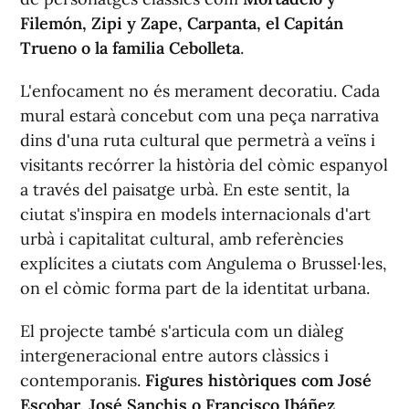
Filemón, Zipi y Zape, Carpanta, el Capitán
Trueno o la familia Cebolleta
.
L'enfocament no és merament decoratiu. Cada
mural estarà concebut com una peça narrativa
dins d'una ruta cultural que permetrà a veïns i
visitants recórrer la història del còmic espanyol
a través del paisatge urbà. En este sentit, la
ciutat s'inspira en models internacionals d'art
urbà i capitalitat cultural, amb referències
explícites a ciutats com Angulema o Brussel·les,
on el còmic forma part de la identitat urbana.
El projecte també s'articula com un diàleg
intergeneracional entre autors clàssics i
contemporanis.
Figures històriques com José
Escobar, José Sanchis o Francisco Ibáñez