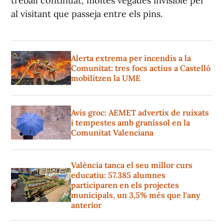
treball continuat, moltes vegades invisible per
al visitant que passeja entre els pins.
Alerta extrema per incendis a la
Comunitat: tres focs actius a Castelló
mobilitzen la UME
Avís groc: AEMET advertix de ruixats
i tempestes amb graníssol en la
Comunitat Valenciana
València tanca el seu millor curs
educatiu: 57.385 alumnes
participaren en els projectes
municipals, un 3,5% més que l'any
anterior