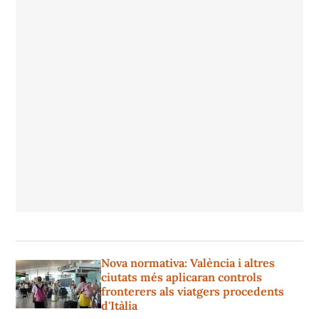
Nova normativa: València i altres
ciutats més aplicaran controls
fronterers als viatgers procedents
d'Itàlia