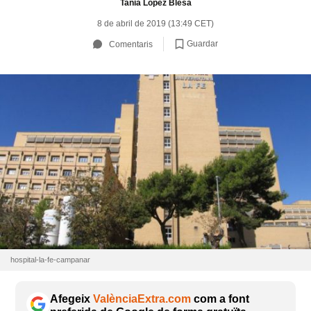
Tania López Blesa
8 de abril de 2019 (13:49 CET)
Guardar
Comentaris
hospital-la-fe-campanar
Afegeix
ValènciaExtra.com
com a font