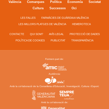
València
Comarques
Política
Economía
Societat
Cultura
Successos
Oci
LES FALLES
FARMÀCIES DE GUÀRDIA A VALÈNCIA
LES MILLORS PLATGES DE VALÈNCIA
HEMEROTECA
CONTACTE
QUI SOM?
AVÍS LEGAL
PROTECCIÓ DE DADES
POLÍTICA DE COOKIES
PUBLICITAT
TRANSPARÈNCIA
Formem part de:
Audiència:
Amb la col·laboració de la Conselleria d’Educació, Investigació, Cultura i Esport:
Amb la col·laboració de: