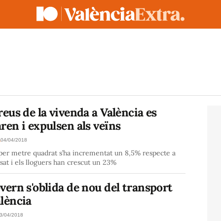
reus de la vivenda a València es
ren i expulsen als veïns
A
04/04/2018
per metre quadrat s’ha incrementat un 8,5% respecte a
ssat i els lloguers han crescut un 23%
vern s'oblida de nou del transport
lència
3/04/2018