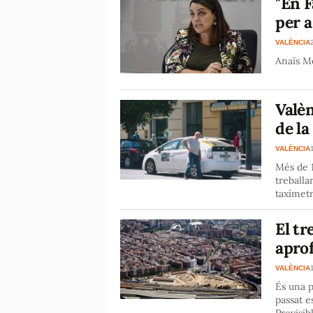
"En F
per a
VALÈNCIA
Anaïs Me
Valèn
de la
VALÈNCIA
Més de 1
treballa
taxímet
El tr
aprof
VALÈNCIA
És una 
passat e
Previsib