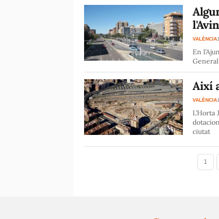
Algun
l'Avi
VALÈNCIA
En l’Aju
Generali
Així 
VALÈNCIA
L’Horta 
dotacion
ciutat
1