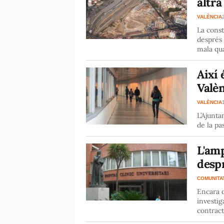
altra
VALÈNCIA
La const
després 
mala qua
Així 
Valè
VALÈNCIA
L’Ajuntam
de la pa
L'amp
despr
COMUNITA
Encara q
investi
contrac