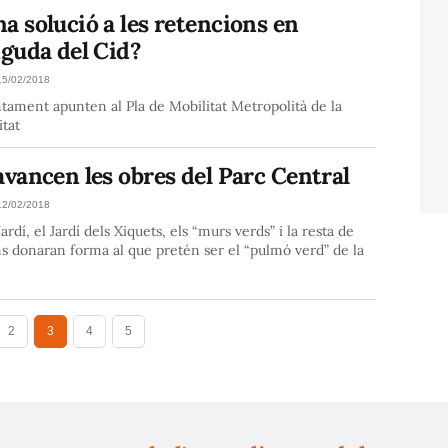
a solució a les retencions en
nguda del Cid?
15/02/2018
ntament apunten al Pla de Mobilitat Metropolità de la
tat
avancen les obres del Parc Central
12/02/2018
Jardí, el Jardí dels Xiquets, els “murs verds” i la resta de
s donaran forma al que pretén ser el “pulmó verd” de la
2
3
4
5