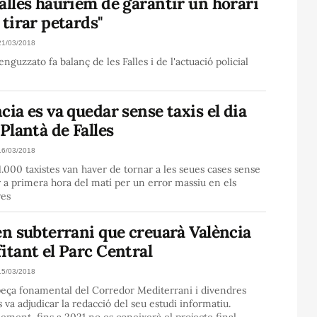
alles hauríem de garantir un horari
 tirar petards"
21/03/2018
nguzzato fa balanç de les Falles i de l'actuació policial
cia es va quedar sense taxis el dia
 Plantà de Falles
16/03/2018
.000 taxistes van haver de tornar a les seues cases sense
r a primera hora del matí per un error massiu en els
res
en subterrani que creuarà València
itant el Parc Central
15/03/2018
peça fonamental del Corredor Mediterrani i divendres
s va adjudicar la redacció del seu estudi informatiu.
lement, fins a 2021 no es coneixerà el projecte final