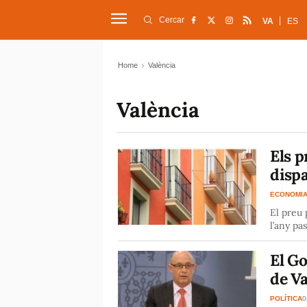
Cercar
VA
ES
Home
València
València
Els p
dispa
ECONOMI
El preu 
l’any pa
El Go
de Va
POLÍTICA
0