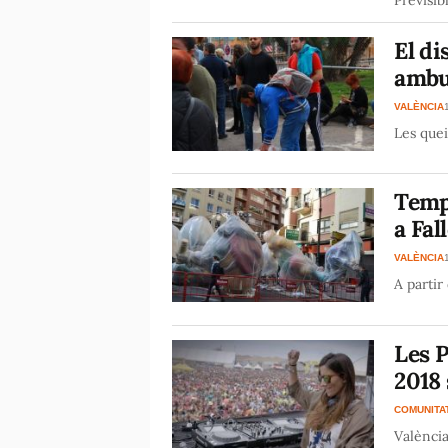
El di
ambu
VALÈNCIA
Les quei
Temps
a Fa
VALÈNCIA
A partir
Les P
2018
COMUNITA
València