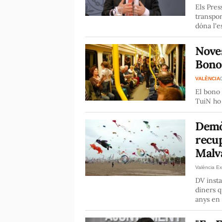
Els Pres
transpor
dóna l'
Noves
Bono
VALÈNCIA
El bono 
TuiN ho
Demò
recup
Malv
València Ex
DV insta
diners q
anys en 