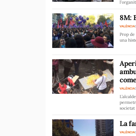
l'organi
8M: E
VALÈNCIA
Prop de
una hist
Aperi
ambul
come
VALÈNCIA
L’alcald
permetre
societat 
La fa
VALÈNCIA