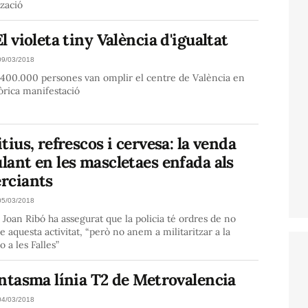
tzació
l violeta tiny València d'igualtat
09/03/2018
 400.000 persones van omplir el centre de València en
òrica manifestació
tius, refrescos i cervesa: la venda
ant en les mascletaes enfada als
rciants
05/03/2018
e Joan Ribó ha assegurat que la policia té ordres de no
 aquesta activitat, “però no anem a militaritzar a la
o a les Falles”
ntasma línia T2 de Metrovalencia
04/03/2018