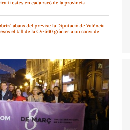
ica i festes en cada racó de la província
brirà abans del previst: la Diputació de València
esos el tall de la CV-560 gràcies a un canvi de