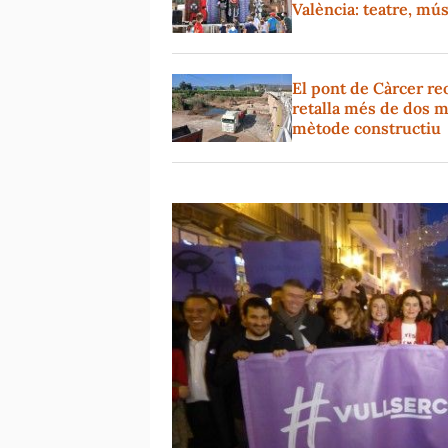
València: teatre, mús
El pont de Càrcer reo
retalla més de dos m
mètode constructiu