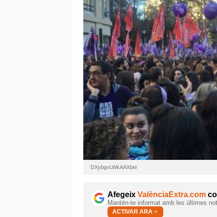
DXybgvLWkAAXbte
Afegeix
ValènciaExtra.com
com
Mantén-te informat amb les últimes notí
ACTIVAR ARA