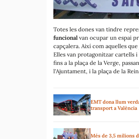
Totes les dones van tindre repre
funcional
van ocupar un espai pr
capçalera. Així com aquelles que 
Elles van protagonitzar cartells i 
fins a la plaça de la Verge, passa
l'Ajuntament, i la plaça de la Rein
EMT dona llum verda 
transport a València
Més de 3,5 milions d