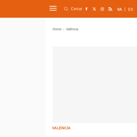
Cercar
VA
ES
Home
València
VALÈNCIA