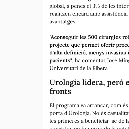
global, a penes el 3% de les int
realitzen encara amb assistència
avantatges.
"Aconseguir les 500 cirurgies ro
projecte que permet oferir pro
d'alta definició, menys invasius
pacients"
, ha comentat José Míng
Universitari de la Ribera
Urologia lidera, però 
fronts
El programa va arrancar, com és h
porta d'Urologia. No és casualita
les primeres a beneficiar-se de la
constituïxen hui prop de la mita