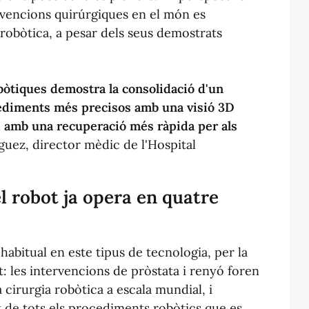
ervencions quirúrgiques en el món es
 robòtica, a pesar dels seus demostrats
bòtiques demostra la consolidació d'un
cediments més precisos amb una visió 3D
 i amb una recuperació més ràpida per als
uez, director mèdic de l'Hospital
el robot ja opera en quatre
abitual en este tipus de tecnologia, per la
t: les intervencions de pròstata i renyó foren
 cirurgia robòtica a escala mundial, i
t de tots els procediments robòtics que es