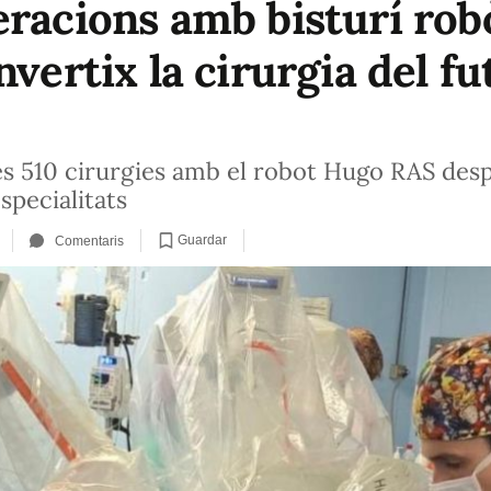
racions amb bisturí robòt
nvertix la cirurgia del f
es 510 cirurgies amb el robot Hugo RAS desp
specialitats
Guardar
Comentaris