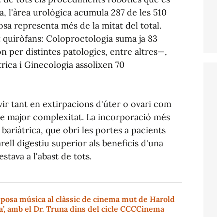
ra, l'àrea urològica acumula 287 de les 510
osa representa més de la mitat del total.
 quiròfans: Coloproctologia suma ja 83
n per distintes patologies, entre altres—,
ica i Ginecologia assolixen 70
vir tant en extirpacions d'úter o ovari com
e major complexitat. La incorporació més
 bariàtrica, que obri les portes a pacients
rell digestiu superior als beneficis d'una
stava a l'abast de tots.
 posa música al clàssic de cinema mut de Harold
’, amb el Dr. Truna dins del cicle CCCCinema