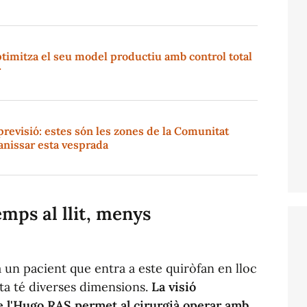
timitza el seu model productiu amb control total
r
previsió: estes són les zones de la Comunitat
anissar esta vesprada
mps al llit, menys
a un pacient que entra a este quiròfan en lloc
ta té diverses dimensions.
La visió
de l'Hugo RAS permet al cirurgià operar amb