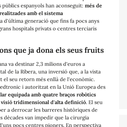
s públics espanyols han aconseguit:
més de
realitzades amb el sistema
a d'última generació que fins fa pocs anys
rans hospitals privats o centres terciaris
ons que ja dona els seus fruits
ana va destinar 2,3 milions d'euros a
al de la Ribera, una inversió que, a la vista
at el seu retorn més enllà de l'econòmic.
dtronic i autoritzat en la Unió Europea des
lar equipada amb quatre braços robòtics
visió tridimensional d'alta definició
. El seu
per a derrocar les barreres històriques de
s dècades van impedir que la cirurgia
d'uns pocs centres pioners. En perspectiva