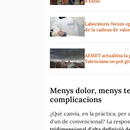
d’Estiu
Laboratoris Neum op
de la cadena de valo
AEMET actualitza la 
Valenciana on pot gr
Menys dolor, menys te
complicacions
¿Què canvia, en la pràctica, per 
d'un de convencional? La respos
tridimensional d'alta definició 