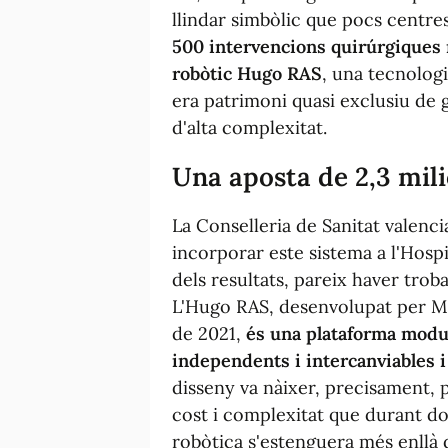
llindar simbòlic que pocs centre
500 intervencions quirúrgiques 
robòtic Hugo RAS
, una tecnologi
era patrimoni quasi exclusiu de g
d'alta complexitat.
Una aposta de 2,3 mili
La Conselleria de Sanitat valenci
incorporar este sistema a l'Hospit
dels resultats, pareix haver trob
L'Hugo RAS, desenvolupat per Me
de 2021,
és una plataforma modu
independents i intercanviables i 
disseny va nàixer, precisament, 
cost i complexitat que durant do
robòtica s'estenguera més enllà 