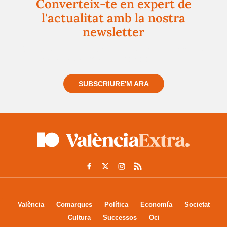
Converteix-te en expert de
l'actualitat amb la nostra
newsletter
Registra't gratuïtament i et mantindrem informat
sempre de tot el que passa a prop teu
SUBSCRIURE'M ARA
València
Comarques
Política
Economía
Societat
Cultura
Successos
Oci