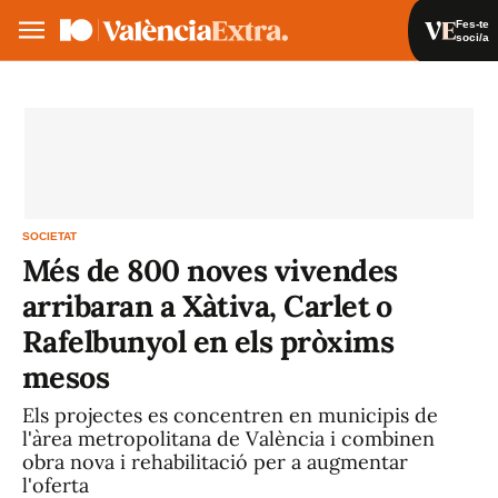
Fes-te
soci/a
Fes-te soci/a
Iniciar sessió
VA
ES
SOCIETAT
Més de 800 noves vivendes
arribaran a Xàtiva, Carlet o
Rafelbunyol en els pròxims
mesos
Els projectes es concentren en municipis de
l'àrea metropolitana de València i combinen
obra nova i rehabilitació per a augmentar
l'oferta