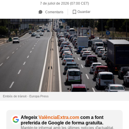
7 de juliol de 2026 (07:00 CET)
Guardar
Comentaris
Embós de trànsit - Europa Press
Afegeix
ValènciaExtra.com
com a font
preferida de Google de forma gratuïta.
Mantén-te informat amb les últimes notícies d'actualitat.