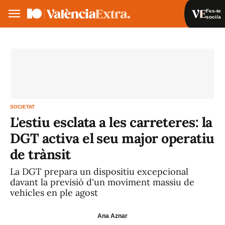
Fes-te
soci/a
Fes-te soci/a
Iniciar sessió
VA
ES
SOCIETAT
L'estiu esclata a les carreteres: la
DGT activa el seu major operatiu
de trànsit
La DGT prepara un dispositiu excepcional
davant la previsió d'un moviment massiu de
vehicles en ple agost
Ana Aznar