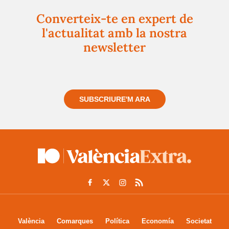
Converteix-te en expert de
l'actualitat amb la nostra
newsletter
Registra't gratuïtament i et mantindrem informat
sempre de tot el que passa a prop teu
SUBSCRIURE'M ARA
València
Comarques
Política
Economía
Societat