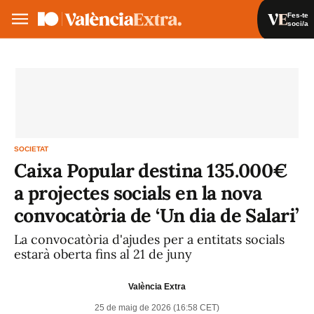
Fes-te
soci/a
Fes-te soci/a
Iniciar sessió
VA
ES
SOCIETAT
Caixa Popular destina 135.000€
a projectes socials en la nova
convocatòria de ‘Un dia de Salari’
La convocatòria d'ajudes per a entitats socials
estarà oberta fins al 21 de juny
València Extra
25 de maig de 2026 (16:58 CET)