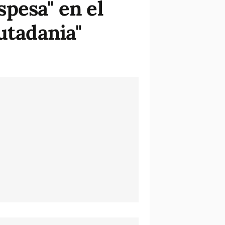
pesa" en el
utadania"