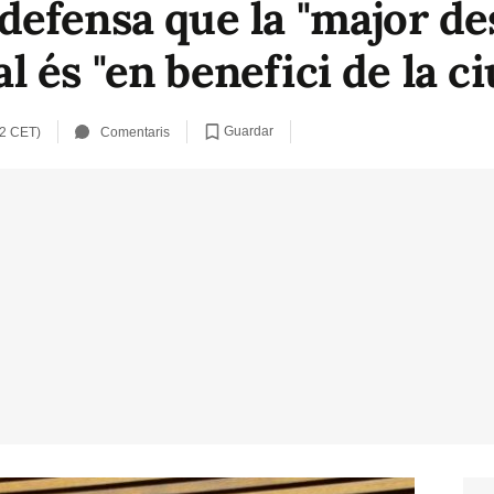
efensa que la "major des
és "en benefici de la ci
Guardar
52 CET)
Comentaris