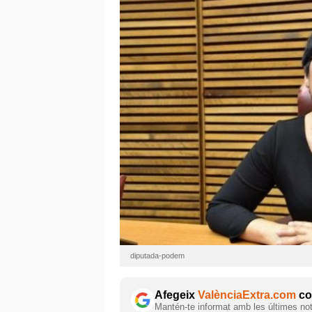
diputada-podem
Afegeix
ValènciaExtra.com
com
Mantén-te informat amb les últimes notí