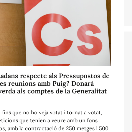
utadans respecte als Pressupostos de
 les reunions amb Puig? Donarà
verda als comptes de la Generalitat
fins que no ho veja votat i tornat a votat,
eticions que tenien a veure amb un fons
os, amb la contractació de 250 metges i 500