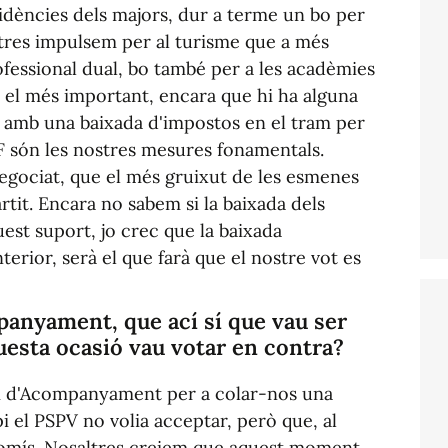
sidències dels majors, dur a terme un bo per
ltres impulsem per al turisme que a més
ofessional dual, bo també per a les acadèmies
és el més important, encara que hi ha alguna
 amb una baixada d'impostos en el tram per
PF són les nostres mesures fonamentals.
egociat, que el més gruixut de les esmenes
tit. Encara no sabem si la baixada dels
st suport, jo crec que la baixada
terior, serà el que farà que el nostre vot es
mpanyament, que ací sí que vau ser
uesta ocasió vau votar en contra?
Llei d'Acompanyament per a colar-nos una
i el PSPV no volia acceptar, però que, al
promís. Nosaltres creiem que aquest moment