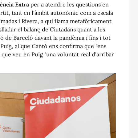
ència Extra
per a atendre les qüestions en
rtit, tant en l'àmbit autonòmic com a escala
rimadas i Rivera, a qui flama metafòricament
slladar el balanç de Ciutadans quant a les
ó de Barceló davant la pandèmia i fins i tot
 Puig, al que Cantó ens confirma que "ens
ue veu en Puig "una voluntat real d'arribar