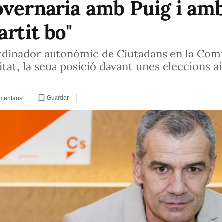
overnaria amb Puig i am
artit bo"
ordinador autonòmic de Ciutadans en la Comu
tat, la seua posició davant unes eleccions a
Guardar
mentaris