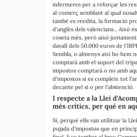
infermeres per a reforçar les re
al comerç semblant al qual nosa
també es reedita, la formació pr
d'anglés dels valencians... Això 
coseta més, però això juntament
davall dels 50.000 euros de l'IR
Sembla, o almenys així ho hem n
comptarà amb el suport del tripar
impostos comptarà o no amb aque
d'impostos si es compleix tot l'an
decante pel sí o per l'abstenció.
I respecte a la Llei d'Aco
més crítics, per què en aq
Sí, perquè ells van utilitzar la 
pujada d'impostos que en princip
final, li va tombar el braç Com