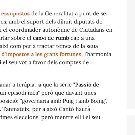
ressupostos
de la Generalitat a punt de ser
 res, amb el suport dels díhuit diputats de
 i el coordinador autonòmic de Ciutadans en
rlar sobre el
canvi de rumb
cap a una
així com per a tractar temes de la seua
 d'impostos a les grans fortunes
, l'harmonia
 i el seu vot a favor dels comptes de
anar a teràpia, ja que la sèrie
"Passió de
a un episodi més" però que davant unes
posició: "governaria amb Puig i amb Bonig",
o". Tanmateix, per a això Cantó haurà
ximes eleccions, però mentre ell i el seu