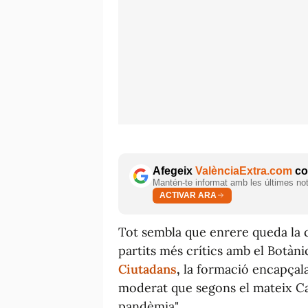
Afegeix
ValènciaExtra.com
com
Mantén-te informat amb les últimes notí
ACTIVAR ARA
Tot sembla que enrere queda la c
partits més crítics amb el Botànic
Ciutadans
,
la formació encapçal
moderat que segons el mateix Can
pandèmia".