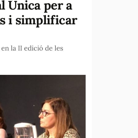
l Única per a
s i simplificar
n la II edició de les