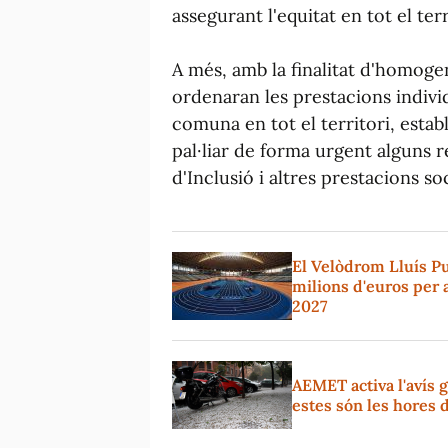
assegurant l'equitat en tot el terr
A més, amb la finalitat d'homogen
ordenaran les prestacions indiv
comuna en tot el territori, estab
pal·liar de forma urgent alguns r
d'Inclusió i altres prestacions so
El Velòdrom Lluís Pu
milions d'euros per a
2027
AEMET activa l'avís 
estes són les hores 