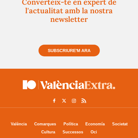
Converteix-te en expert de
l'actualitat amb la nostra
newsletter
Registra't gratuïtament i et mantindrem informat
sempre de tot el que passa a prop teu
SUBSCRIURE'M ARA
València
Comarques
Política
Economía
Societat
Cultura
Successos
Oci