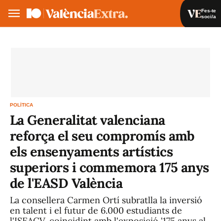
Fes-te
soci/a
Fes-te soci/a
Iniciar sessió
VA
ES
POLÍTICA
La Generalitat valenciana
reforça el seu compromís amb
els ensenyaments artístics
superiors i commemora 175 anys
de l'EASD València
La consellera Carmen Ortí subratlla la inversió
en talent i el futur de 6.000 estudiants de
l'ISEACV, coincidint amb l'exposició '175 anys al