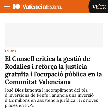
Fes-te
soci/a
Fes-te soci/a
Iniciar sessió
VA
ES
POLÍTICA
El Consell critica la gestió de
Rodalies i reforça la justícia
gratuïta i l'ocupació pública en la
Comunitat Valenciana
José Díez lamenta l'incompliment del pla
d'inversions de Renfe i anuncia una inversió
d'1,2 milions en assistència jurídica i 172 noves
places en FGV.