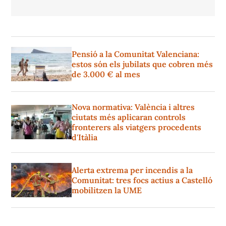
Pensió a la Comunitat Valenciana:
estos són els jubilats que cobren més
de 3.000 € al mes
Nova normativa: València i altres
ciutats més aplicaran controls
fronterers als viatgers procedents
d'Itàlia
Alerta extrema per incendis a la
Comunitat: tres focs actius a Castelló
mobilitzen la UME