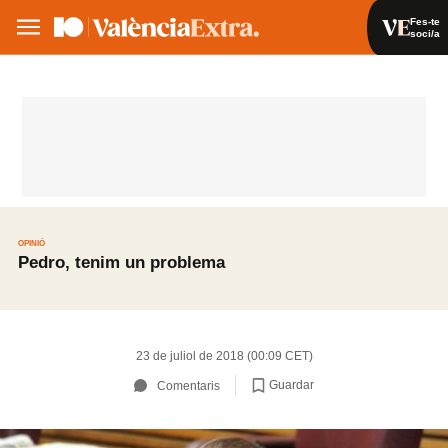
Fes-te
soci/a
Fes-te soci/a
Iniciar sessió
VA
ES
OPINIÓ
Pedro, tenim un problema
23 de juliol de 2018 (00:09 CET)
Guardar
Comentaris